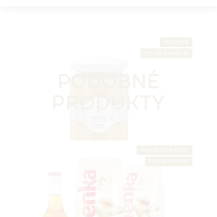
NOVINKA
TIP NA DÁREK 🎁
PODOBNÉ
PRODUKTY
VÝHODNÉ BALENÍ
POUZE ONLINE
Javorový pastovaný med 350 g
Skladem na e-shopu
(>5 ks)