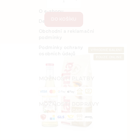
O e-shopu
DO KOŠÍKU
Detail objednávky
Obchodní a reklamační
podmínky
Podmínky ochrany
VÝHODNÉ BALENÍ
osobních údajů
POUZE ONLINE
MOŽNOSTI PLATBY
MOŽNOSTI DOPRAVY