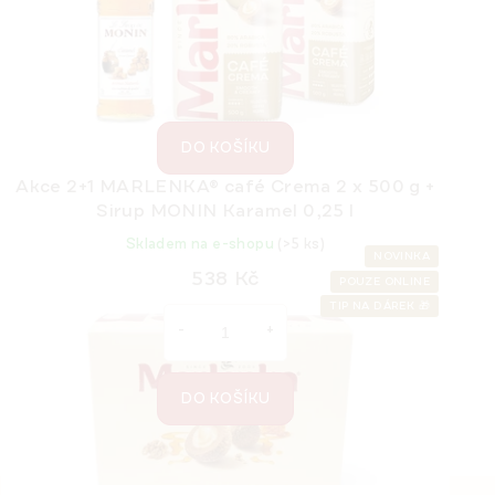
299 Kč
Měrná
85,43 Kč / 100 g
cena:
DO KOŠÍKU
Akce 2+1 MARLENKA® café Crema 2 x 500 g +
Sirup MONIN Karamel 0,25 l
Skladem na e-shopu
(>5 ks)
NOVINKA
538 Kč
POUZE ONLINE
TIP NA DÁREK 🎁
DO KOŠÍKU