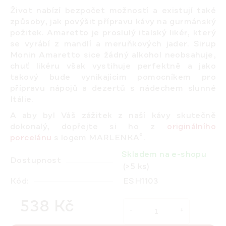
Život nabízí bezpočet možností a existují také
způsoby, jak povýšit přípravu kávy na gurmánský
požitek. Amaretto je proslulý italský likér, který
se vyrábí z mandlí a meruňkových jader. Sirup
Monin Amaretto
sice
žádný alkohol neobsahuje
,
chuť likéru však vystihuje perfektně a jako
takový bude vynikajícím pomocníkem pro
přípravu nápojů a dezertů s nádechem slunné
Itálie.
A aby byl Váš zážitek z naší kávy skutečně
dokonalý, dopřejte si ho z
originálního
®
porcelánu
s logem MARLENKA
.
Skladem na e-shopu
Dostupnost
(>5 ks)
Kód:
ESH1103
538 Kč
Měrná cena: