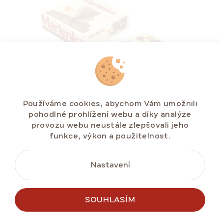
Používáme cookies, abychom Vám umožnili
pohodlné prohlížení webu a díky analýze
provozu webu neustále zlepšovali jeho
Kakaový mix produktů MARLENKA® malý
funkce, výkon a použitelnost.
Skladem na e-shopu
(>5 ks)
505 Kč
Nastavení
SOUHLASÍM
DO KOŠÍKU