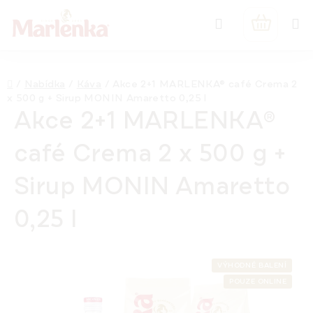
Přejít
Hledat
na
NÁKUPNÍ
obsah
KOŠÍK
Domů
/
Nabídka
/
Káva
/
Akce 2+1 MARLENKA® café Crema 2
x 500 g + Sirup MONIN Amaretto 0,25 l
Akce 2+1 MARLENKA®
café Crema 2 x 500 g +
Sirup MONIN Amaretto
0,25 l
VÝHODNÉ BALENÍ
POUZE ONLINE