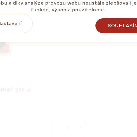
bu a díky analýze provozu webu neustále zlepšovali j
funkce, výkon a použitelnost.
astavení
SOUHLASÍ
NKA® 235 g