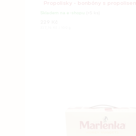
Propolisky - bonbóny s propolise
Skladem na e-shopu
(>5 ks)
229 Kč
Měrná
327,14 Kč / 100 g
cena: