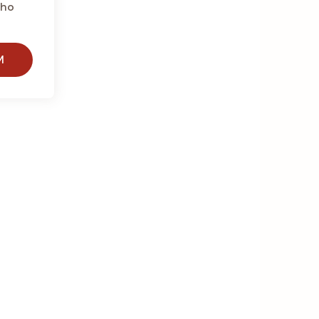
eho
M