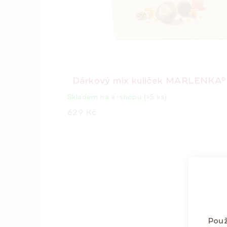
Dárkový mix kuliček MARLENKA® 
Skladem na e-shopu
(>5 ks)
629 Kč
Použ