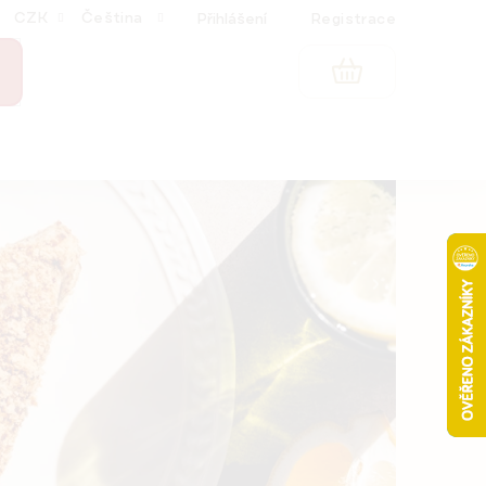
CZK
Čeština
Přihlášení
Registrace
NÁKUPNÍ
KOŠÍK