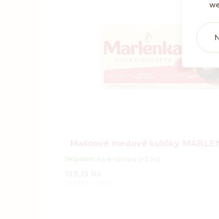
we
N
Malinové medové kuličky MARLE
Skladem na e-shopu
(>5 ks)
135,15 Kč
Měrná
57,51 Kč / 100 g
cena: