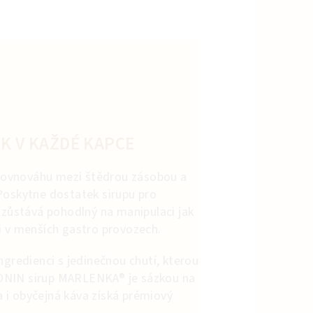
EK V KAŽDÉ KAPCE
í rovnováhu mezi štědrou zásobou a
Poskytne dostatek sirupu pro
m zůstává pohodlný na manipulaci jak
i v menších gastro provozech.
ngredienci s jedinečnou chutí, kterou
ONIN sirup MARLENKA® je sázkou na
 a i obyčejná káva získá prémiový