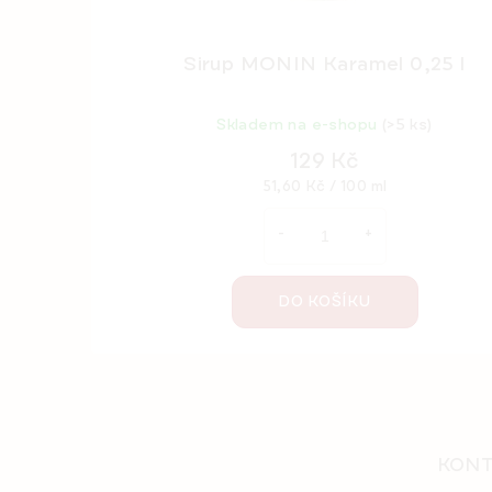
Sirup MONIN Karamel 0,25 l
Skladem na e-shopu
(>5 ks)
129 Kč
Měrná
51,60 Kč / 100 ml
cena:
DO KOŠÍKU
Z
á
p
KONT