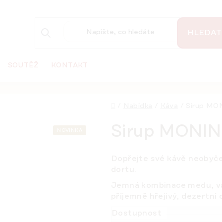
HLEDAT
SOUTĚŽ
KONTAKT
Domů
/
Nabídka
/
Káva
/
Sirup MON
Sirup MONIN 
NOVINKA
Dopřejte své kávě neobyč
dortu.
Jemná kombinace medu, van
příjemně hřejivý, dezertní 
Dostupnost