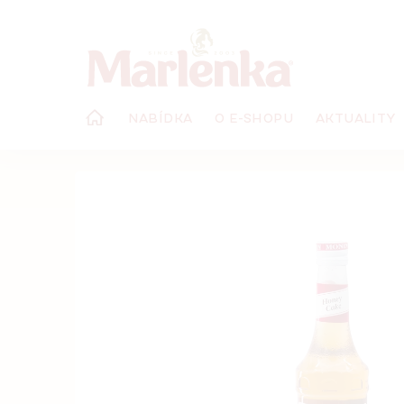
Přejít
na
obsah
NABÍDKA
O E-SHOPU
AKTUALITY