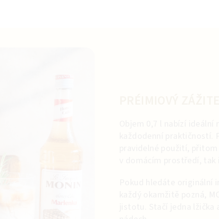
PRÉIMIOVÝ ZÁŽIT
Objem 0,7 l nabízí ideáln
každodenní praktičností. 
pravidelné použití, přito
v domácím prostředí, tak 
Pokud hledáte originální i
každý okamžitě pozná, M
jistotu. Stačí jedna lžička