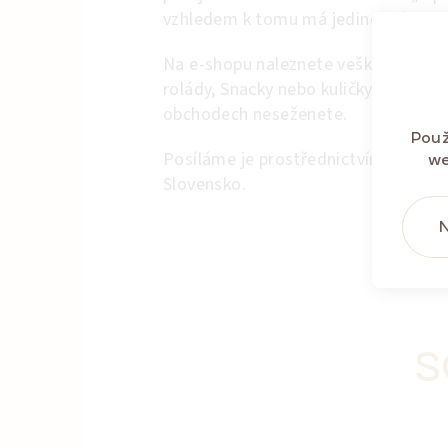
vzhledem k tomu má jedinečné kvalita
Na e-shopu naleznete veškeré varian
rolády, Snacky nebo kuličky. Dále tak
obchodech neseženete.
Použ
Posíláme je prostřednictvím smluve
we
Slovensko.
N
S