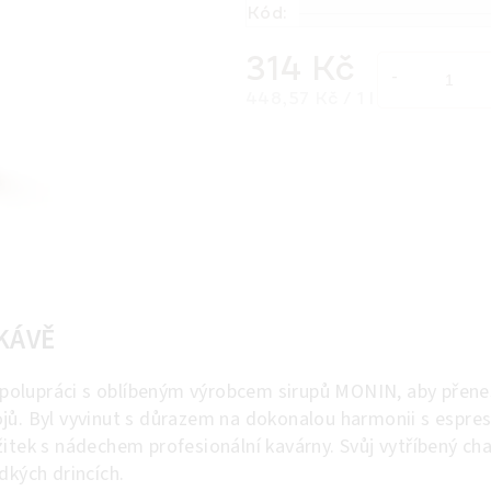
Kód:
314 Kč
Měrná cena:
448,57 Kč / 1 l
KÁVĚ
olupráci s oblíbeným výrobcem sirupů MONIN, aby přene
jů. Byl vyvinut s důrazem na dokonalou harmonii s espre
itek s nádechem profesionální kavárny. Svůj vytříbený cha
dkých drincích.