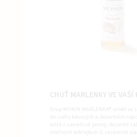
CHUŤ MARLENKY VE VAŠÍ 
Sirup MONIN MARLENKA® vznikl ve sp
do světa kávových a dezertních nápo
latté v sametově jemný, dezertní záž
mléčných koktejlech či sezónních sla