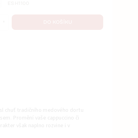
ESH1100
DO KOŠÍKU
sl chuť tradičního medového dortu
ssem. Promění vaše cappuccino či
rakter však naplno rozvine i v