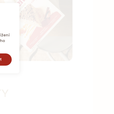
ížení
eho
M
TY