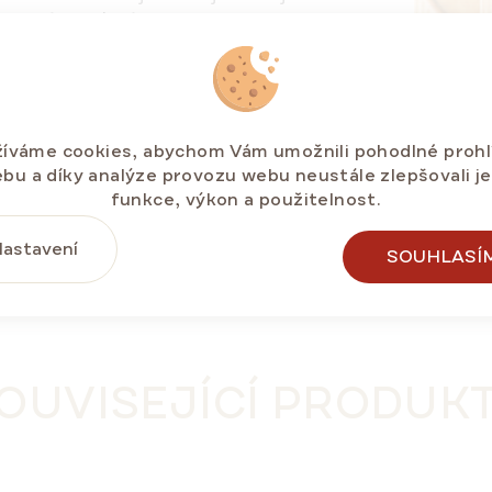
tivní i chuťové vlastnosti.
ty našich medových produktů. Dorty, dortíky,
é licenční produkty a novinky, které v běžných
íváme cookies, abychom Vám umožnili pohodlné prohl
ných dopravců do všech koutů Česka i na
bu a díky analýze provozu webu neustále zlepšovali j
funkce, výkon a použitelnost.
astavení
SOUHLASÍ
OUVISEJÍCÍ PRODUK