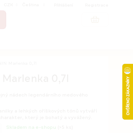
CZK
Čeština
Přihlášení
Registrace
NÁKUPNÍ
KOŠÍK
IN Marlenka 0,7l
Marlenka 0,7l
ejný nádech legendárního medového
ilky a lehkých oříškových tónů vytváří
charakter, který je bohatý a vyvážený.
Skladem na e-shopu
(>5 ks)