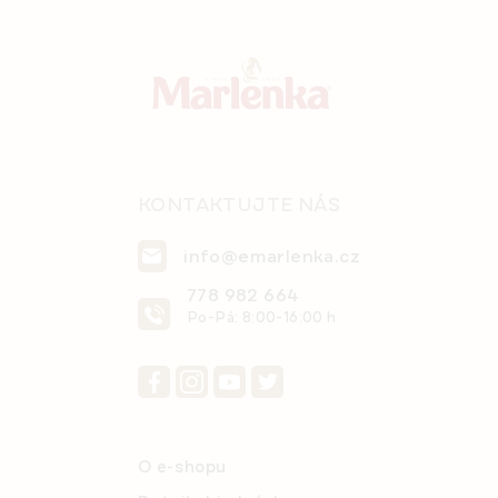
p
a
t
í
KONTAKTUJTE NÁS
info@emarlenka.cz
778 982 664
Po-Pá: 8:00-16:00 h
O e-shopu