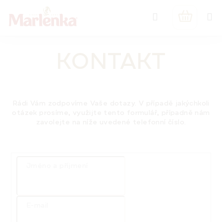
Přejít
Hledat
na
NÁKUPNÍ
obsah
KOŠÍK
KONTAKT
Rádi Vám zodpovíme Vaše dotazy. V případě jakýchkoli
otázek prosíme, využijte
tento formulář
, případně nám
zavolejte na
níže uvedené telefonní číslo
.
Jméno a příjmení
E-mail