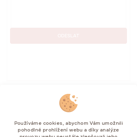
ODESLAT
Používáme cookies, abychom Vám umožnili
E-mailová adresa
Info k
pohodlné prohlížení webu a díky analýze
objednávkám
provozu webu neustále zlepšovali jeho