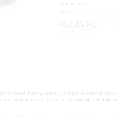
Dostupnost
Kód:
160,65 Kč
Měrná cena:
53,55 Kč / 100 g
čně vyráběné dezerty, ve kterých se jemné medové těsto
lyofilizovaného ovoce. Každé sousto překvapí dokonale 