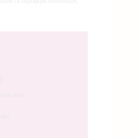
 chvílím i k obyčejným momentům,
Í
ové těsto
alin