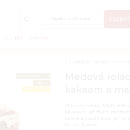
HLEDAT
SOUTĚŽ
KONTAKT
Domů
/
Nabídka
/
Rolády
/
Medová 
Medová rolá
NEJPRODÁVANĚJŠÍ
NÁŠ TIP
kakaem a mal
LETNÍ SLEVA ⛱️
Medová roláda MARLENKA 
kakaovou příchutí, mléčné
ručně
a používáme jen ty n
látky a barviva.