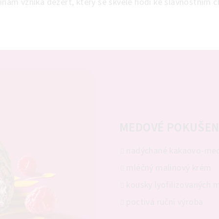
ovinám vzniká dezert, který se skvěle hodí ke slavnostním
MEDOVÉ POKUŠEN
nadýchané kakaovo-med
mléčný malinový krém
kousky lyofilizovaných m
poctivá ruční výroba