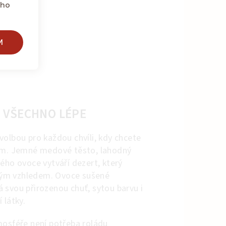
eho
M
 VŠECHNO LÉPE
volbou pro každou chvíli, kdy chcete
ním. Jemné medové těsto, lahodný
ého ovoce vytváří dezert, který
 svým vzhledem. Ovoce sušené
 svou přirozenou chuť, sytou barvu i
 látky.
mosféře není potřeba roládu