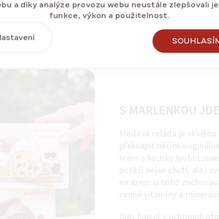
bu a díky analýze provozu webu neustále zlepšovali j
funkce, výkon a použitelnost.
Dlouhá trvanlivost
astavení
SOUHLASÍ
S MARLENKOU JDE
Medová roláda je skvělou 
překvapit něčím originál
krém a kousky lyofilizovan
potěší nejen chutí, ale i
mrazem si totiž zachovává
cenné vitamíny a minerální
Díky balení v ochranné at