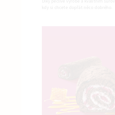
Díky pečlivé výrobě a kvalitním sur
kdy si chcete dopřát něco dobrého.