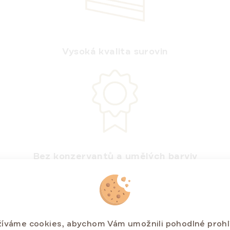
Vysoká kvalita surovin
Bez konzervantů a umělých barviv
íváme cookies, abychom Vám umožnili pohodlné prohl