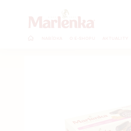
Přejít
na
obsah
NABÍDKA
O E-SHOPU
AKTUALITY