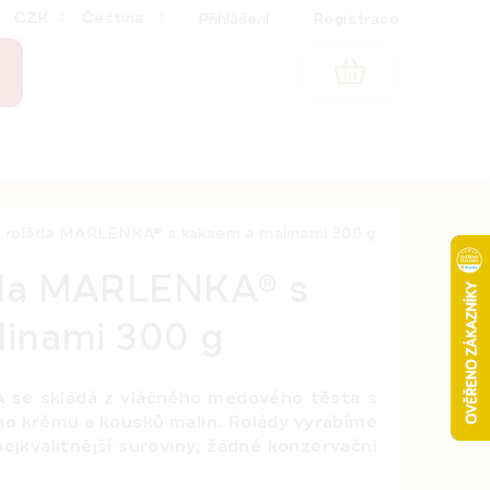
CZK
Čeština
Přihlášení
Registrace
NÁKUPNÍ
KOŠÍK
roláda MARLENKA® s kakaem a malinami 300 g
da MARLENKA® s
inami 300 g
se skládá z vláčného medového těsta s
ho krému a kousků malin.
Rolády vyrábíme
ejkvalitnější suroviny, žádné konzervační