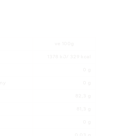
ve 100g
1378 kJ/ 329 kcal
0 g
liny
0 g
82,3 g
81,3 g
0 g
0,03 g