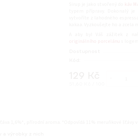
Sirup je jako stvořený do
káv M
typem přípravy. Dokonalý je
vytvoříte z lahodného espres
kakaa. Vyzkoušejte ho a zcela
A aby byl Váš zážitek z naš
originálního porcelánu
s loge
Dostupnost
Kód:
129 Kč
Měrná cena:
51,60 Kč / 100 ml
ťáva 1,6%*, přírodní aroma. *Odpovídá 11% meruňkové šťávy 
y a výrobky z nich