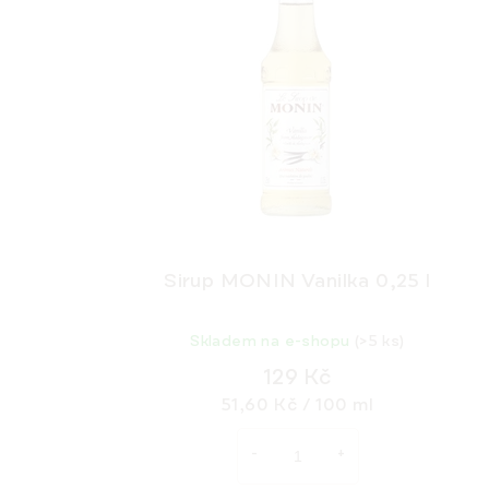
Sirup MONIN Vanilka 0,25 l
Skladem na e-shopu
(>5 ks)
129 Kč
Měrná
51,60 Kč / 100 ml
cena: