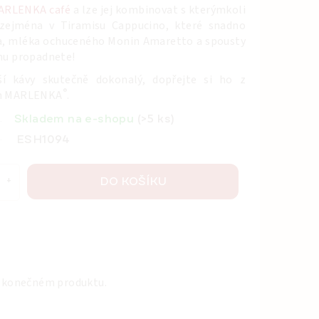
ARLENKA café
a lze jej kombinovat s kterýmkoli
 zejména v Tiramisu Cappucino, které snadno
sa, mléka ochuceného Monin Amaretto a spousty
 mu propadnete!
í kávy skutečně dokonalý, dopřejte si ho z
®
m MARLENKA
.
Skladem na e-shopu
(>5 ks)
ESH1094
DO KOŠÍKU
v konečném produktu.