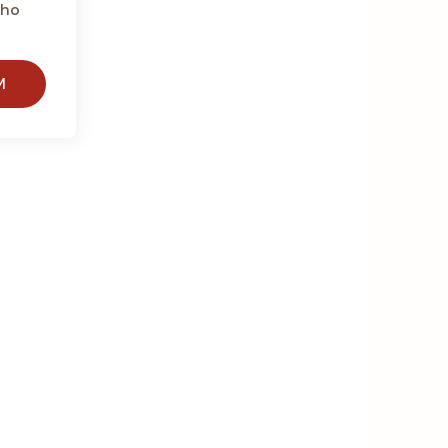
eho
M