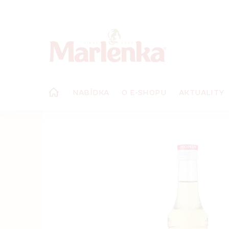
Přejít
na
obsah
NABÍDKA
O E-SHOPU
AKTUALITY