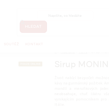
HLEDAT
SOUTĚŽ
KONTAKT
Domů
/
Nabídka
/
Káva
/
Sirup MON
Sirup MONIN 
POUZE ONLINE
Život nabízí bezpočet možnost
kávy na gurmánský požitek. Amar
mandlí a meruňkových jade
neobsahuje
, chuť likéru vš
vynikajícím pomocníkem pro 
Itálie.