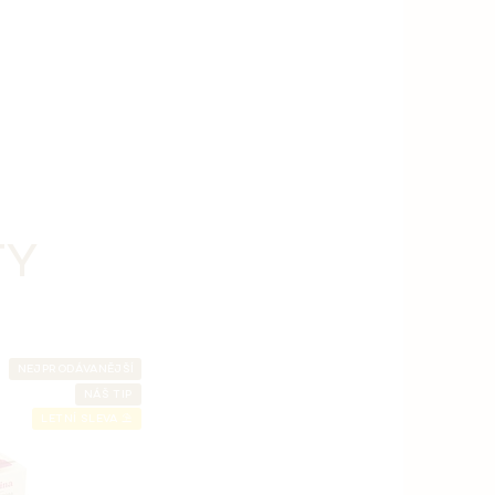
TY
NEJPRODÁVANĚJŠÍ
NÁŠ TIP
LETNÍ SLEVA ⛱️