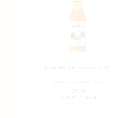
Sirup MONIN Karamel 0,25 l
Skladem na e-shopu
(>5 ks)
129 Kč
Měrná
51,60 Kč / 100 ml
cena: