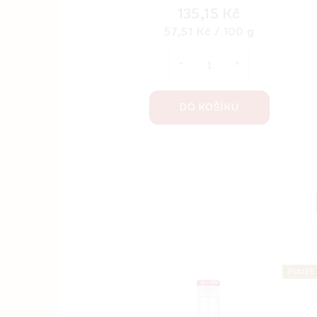
135,15 Kč
Měrná
57,51 Kč / 100 g
cena:
DO KOŠÍKU
POUZE