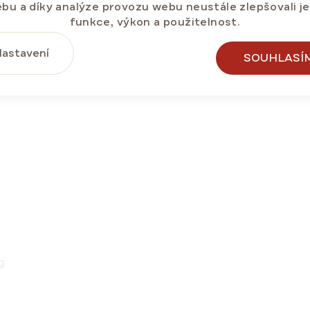
bu a díky analýze provozu webu neustále zlepšovali j
funkce, výkon a použitelnost.
VANĚJŠÍ
astavení
SOUHLASÍ
LEVA ⛱️
g