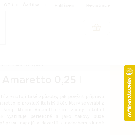
CZK
Čeština
Přihlášení
Registrace
NÁKUPNÍ
KOŠÍK
IN Amaretto 0,25 l
Amaretto 0,25 l
í a existují také způsoby, jak povýšit přípravu
etto je proslulý italský likér, který se vyrábí z
r. Sirup Monin Amaretto sice
žádný alkohol
ak vystihuje perfektně a jako takový bude
přípravu nápojů a dezertů s nádechem slunné