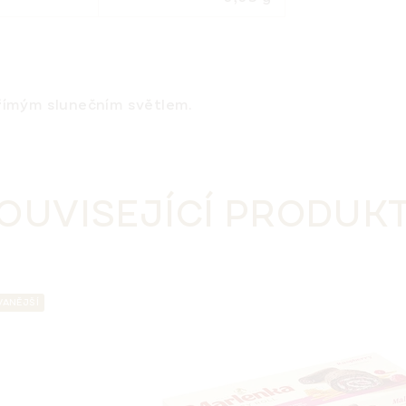
přímým slunečním světlem.
OUVISEJÍCÍ PRODUK
VANĚJŠÍ