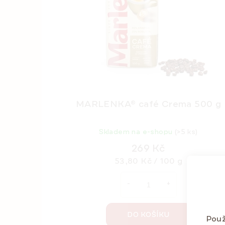
MARLENKA® café Crema 500 g
Skladem na e-shopu
(>5 ks)
269 Kč
Měrná
53,80 Kč / 100 g
cena:
DO KOŠÍKU
Použ