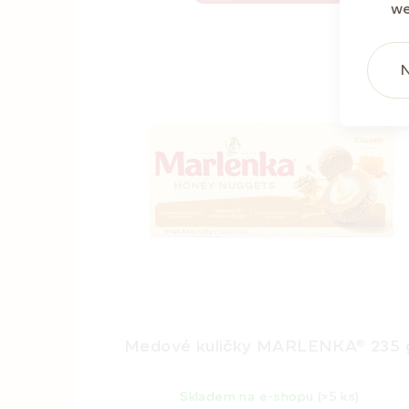
we
NEJPRODÁ
N
LETNÍ S
Medové kuličky MARLENKA® 235 
Skladem na e-shopu
(>5 ks)