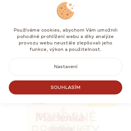
MARLENKA® café Crema 500 g
Skladem na e-shopu
(>5 ks)
Používáme cookies, abychom Vám umožnili
pohodlné prohlížení webu a díky analýze
269 Kč
provozu webu neustále zlepšovali jeho
Měrná
53,80 Kč / 100 g
funkce, výkon a použitelnost.
cena:
Nastavení
DO KOŠÍKU
SOUHLASÍM
NEJPRODÁVANĚJŠÍ
LETNÍ SLEVA ⛱️
PODOBNÉ
PRODUKTY