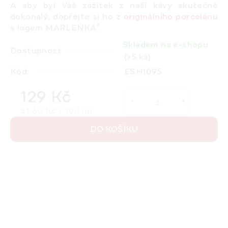
A aby byl Váš zážitek z naší kávy skutečně
dokonalý, dopřejte si ho z
originálního porcelánu
®
s logem MARLENKA
.
Skladem na e-shopu
Dostupnost
(>5 ks)
Kód:
ESH1095
129 Kč
Měrná cena:
51,60 Kč / 100 ml
DO KOŠÍKU