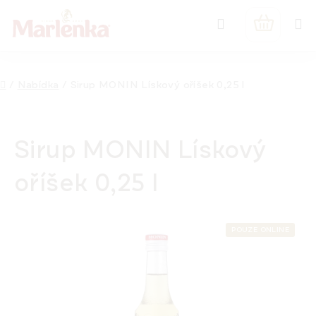
Přejít
Hledat
na
NÁKUPNÍ
obsah
KOŠÍK
Domů
/
Nabídka
/
Sirup MONIN Lískový oříšek 0,25 l
Sirup MONIN Lískový
oříšek 0,25 l
POUZE ONLINE