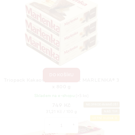
Kakaový medový dortík MARLENKA® 100 g
Skladem na e-shopu
(>5 ks)
50,15 Kč
Měrná
50,15 Kč / 100 g
cena:
DO KOŠÍKU
Triopack Kakaový medový dort MARLENKA® 3
x 800 g
Skladem na e-shopu
(>5 ks)
749 Kč
NEJPRODÁVANĚJŠÍ
Měrná
31,21 Kč / 100 g
NÁŠ TIP
cena:
LETNÍ SLEVA ⛱️