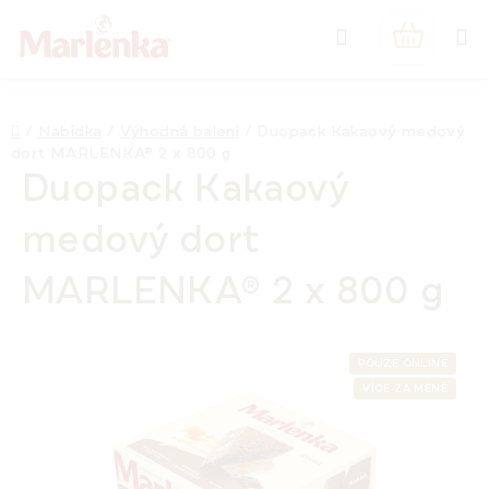
Přejít
Hledat
na
NÁKUPNÍ
obsah
KOŠÍK
Domů
/
Nabídka
/
Výhodná balení
/
Duopack Kakaový medový
dort MARLENKA® 2 x 800 g
Duopack Kakaový
medový dort
MARLENKA® 2 x 800 g
POUZE ONLINE
VÍCE ZA MÉNĚ