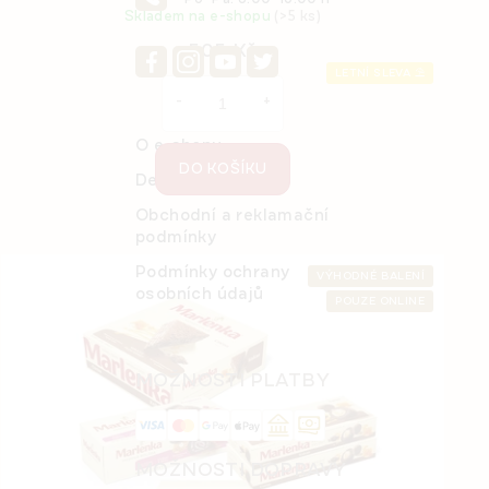
Skladem na e-shopu
(>5 ks)
505 Kč
LETNÍ SLEVA ⛱️
O e-shopu
DO KOŠÍKU
Detail objednávky
Obchodní a reklamační
podmínky
Podmínky ochrany
VÝHODNÉ BALENÍ
osobních údajů
POUZE ONLINE
MOŽNOSTI PLATBY
Kakaový medový Snack MARLENKA® 50 g
Skladem na e-shopu
(>5 ks)
MOŽNOSTI DOPRAVY
24,65 Kč