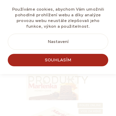
cena:
Používáme cookies, abychom Vám umožnili
pohodlné prohlížení webu a díky analýze
provozu webu neustále zlepšovali jeho
funkce, výkon a použitelnost.
DO KOŠÍKU
Nastavení
NÁŠ TIP
LETNÍ SLEVA ⛱️
SOUHLASÍM
PODOBNÉ
PRODUKTY
POUZE ONLINE
VÍCE ZA MÉNĚ