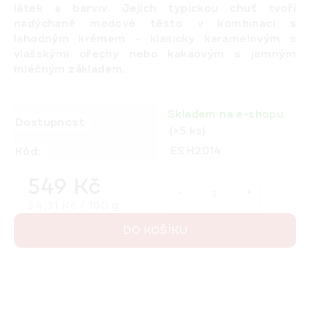
látek a barviv. Jejich typickou chuť tvoří
nadýchané medové těsto v kombinaci s
lahodným krémem – klasicky karamelovým s
vlašskými ořechy nebo kakaovým s jemným
mléčným základem.
Skladem na e-shopu
Dostupnost
(>5 ks)
ESH2014
Kód:
549 Kč
Měrná cena:
34,31 Kč / 100 g
DO KOŠÍKU