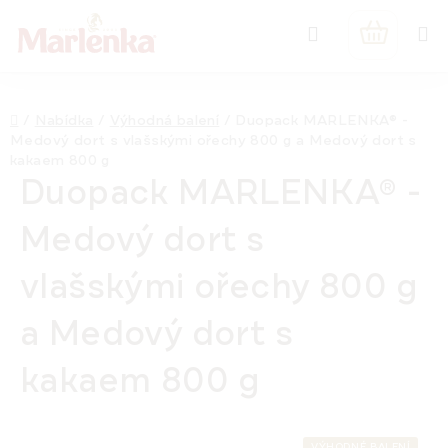
Přejít
Hledat
na
NÁKUPNÍ
obsah
KOŠÍK
Domů
/
Nabídka
/
Výhodná balení
/
Duopack MARLENKA® -
Medový dort s vlašskými ořechy 800 g a Medový dort s
kakaem 800 g
Duopack MARLENKA® -
Medový dort s
vlašskými ořechy 800 g
a Medový dort s
kakaem 800 g
VÝHODNÉ BALENÍ