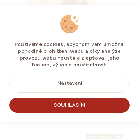
Medový dort MARLENKA® s vlašskými ořechy
Používáme cookies, abychom Vám umožnili
800 g
pohodlné prohlížení webu a díky analýze
Skladem na e-shopu
(>5 ks)
provozu webu neustále zlepšovali jeho
funkce, výkon a použitelnost.
271,15 Kč
Měrná
33,89 Kč / 100 g
cena:
Nastavení
SOUHLASÍM
DO KOŠÍKU
NEJPRODÁVANĚJŠÍ