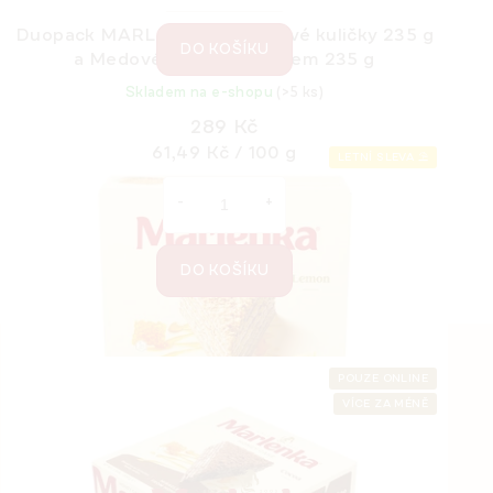
Duopack MARLENKA® - Medové kuličky 235 g
DO KOŠÍKU
a Medové kuličky s kakaem 235 g
Skladem na e-shopu
(>5 ks)
289 Kč
Měrná
61,49 Kč / 100 g
LETNÍ SLEVA ⛱️
cena:
DO KOŠÍKU
Z
á
POUZE ONLINE
VÍCE ZA MÉNĚ
p
a
t