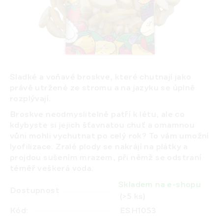
Sladké a voňavé broskve, které chutnají jako
právě utržené ze stromu a na jazyku se úplně
rozplývají.
Broskve neodmyslitelně patří k létu, ale co
kdybyste si jejich šťavnatou chuť a omamnou
vůni mohli vychutnat po celý rok? To vám umožní
lyofilizace. Zralé plody se nakrájí na plátky a
projdou sušením mrazem, při němž se
odstraní
téměř veškerá voda
.
Skladem na e-shopu
Dostupnost
(>5 ks)
Kód:
ESH1053