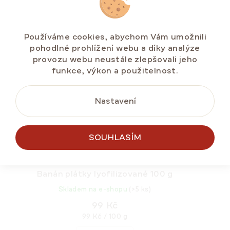
NOVINKA
POUZE ONLINE
Používáme cookies, abychom Vám umožnili
pohodlné prohlížení webu a díky analýze
provozu webu neustále zlepšovali jeho
funkce, výkon a použitelnost.
Nastavení
SOUHLASÍM
Banán plátky lyofilizované 100 g
Skladem na e-shopu
(>5 ks)
99 Kč
Měrná
99 Kč / 100 g
cena: