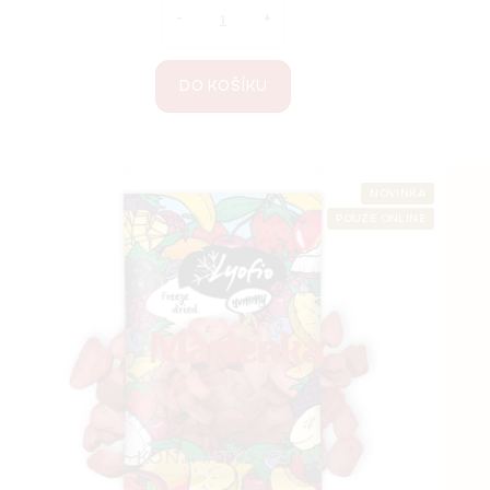
DO KOŠÍKU
Z
NOVINKA
POUZE ONLINE
á
p
a
t
í
KONTAKTUJTE NÁS