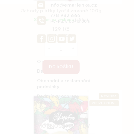
info@emarlenka.cz
Jahody plátky lyofilizované 100g
778 982 664
Skladem na e-shopu
(>5 ks)
Po-Pá: 8:00-16:00 h
129 Kč
Měrná
129 Kč / 100 g
cena:
O e-shopu
DO KOŠÍKU
Detail objednávky
Obchodní a reklamační
podmínky
Podmínky ochrany
NOVINKA
osobních údajů
POUZE ONLINE
MOŽNOSTI PLATBY