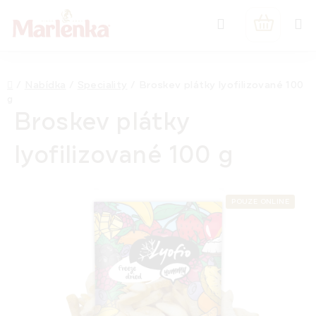
Přejít
Hledat
na
NÁKUPNÍ
obsah
KOŠÍK
Domů
/
Nabídka
/
Speciality
/
Broskev plátky lyofilizované 100
g
Broskev plátky
lyofilizované 100 g
POUZE ONLINE