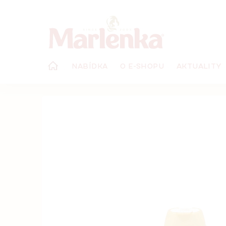
Přejít
na
obsah
NABÍDKA
O E-SHOPU
AKTUALITY