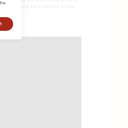
eho
záruka kvality této rodinné značky.
M