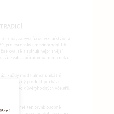
TRADICÍ
á firma, zabývající se včelařstvím a
, pro evropský i mezinárodní trh.
žné kvalitě a splňují nejpřísnější
ou, že kvalitu přírodního medu nelze
.
chází každý med Fulmer unikátní
vality. Každý produkt pochází
ích včel nebo důvěryhodných včelařů,
jí.
e samozřejmě ten první: osobně
ížení
 jakost mají po celou dobu procesu