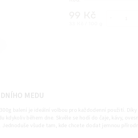
Kód:
99 Kč
Měrná cena:
33 Kč / 100 g
ODNÍHO MEDU
0g balení je ideální volbou pro každodenní použití. Dík
u kdykoliv během dne. Skvěle se hodí do čaje, kávy, ovesn
tů. Jednoduše všude tam, kde chcete dodat jemnou přírod