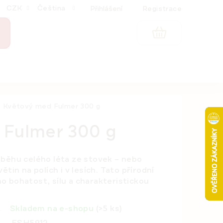
CZK
Čeština
Přihlášení
Registrace
NÁKUPNÍ
KOŠÍK
/
Květový med Fulmer 300 g
 Fulmer 300 g
ůběhu celého léta ze stovek – nebo
tin na polích i v lesích. Tato přírodní
 bohatost, sílu a charakteristickou
Skladem na e-shopu
(>5 ks)