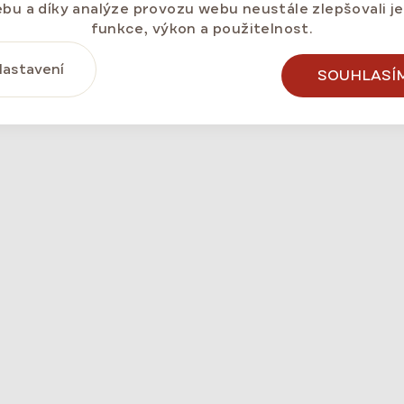
bu a díky analýze provozu webu neustále zlepšovali j
plně pod kontrolou. To je 
funkce, výkon a použitelnost.
astavení
SOUHLASÍ