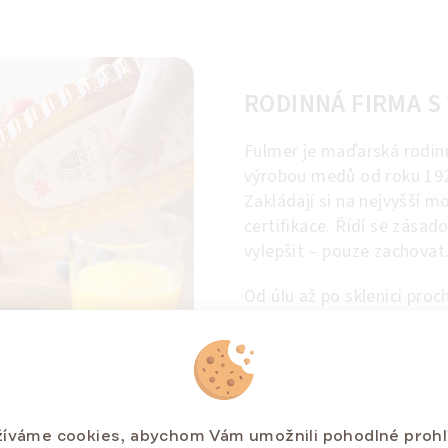
RODINNÁ FIRMA S 
Fulmer je maďarská rodinn
výrobou medů od roku 1929
Zakládají si na nejvyšší mo
certifikace. Řídí se zásad
vylepšit – pouze zachovat
Od úlu až po sklenici pro
pětistupňovou kontrolou k
výhradně od jejich vlastn
se kterými úzce spolupracu
Nejdůležitějším krokem j
íváme cookies, abychom Vám umožnili pohodlné prohl
ověřují původ medu a jeho