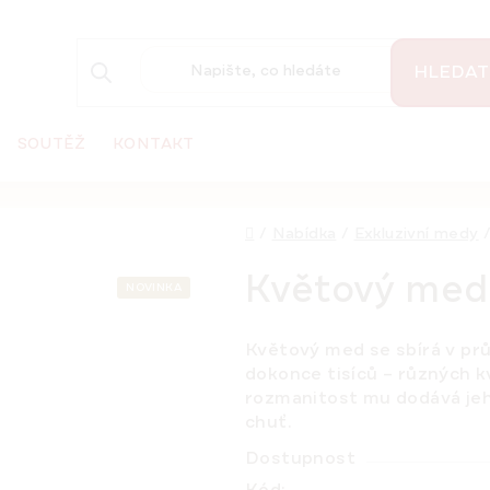
HLEDAT
SOUTĚŽ
KONTAKT
Domů
/
Nabídka
/
Exkluzivní medy
Květový med
NOVINKA
Květový med
se sbírá v pr
dokonce tisíců – různých kvě
rozmanitost mu dodává jeho
chuť.
Dostupnost