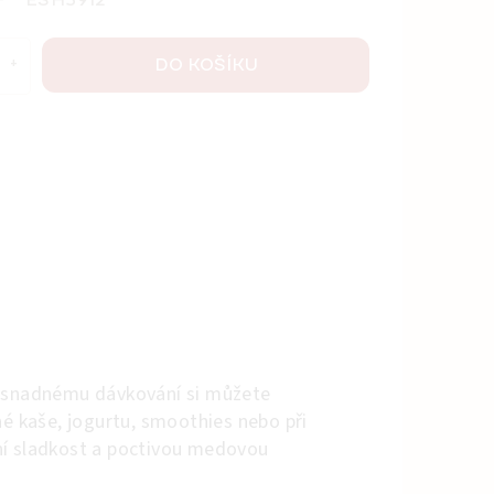
ESH5912
DO KOŠÍKU
y snadnému dávkování si můžete
é kaše, jogurtu, smoothies nebo při
ní sladkost a poctivou medovou