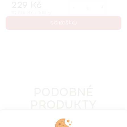
229 Kč
Měrná cena:
327,14 Kč / 100 g
DO KOŠÍKU
PODOBNÉ
PRODUKTY