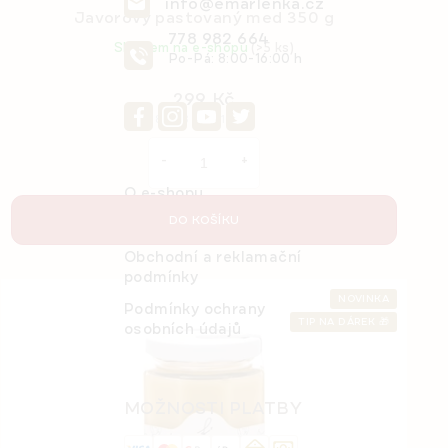
info@emarlenka.cz
Javorový pastovaný med 350 g
778 982 664
Skladem na e-shopu
(>5 ks)
Po-Pá: 8:00-16:00 h
299 Kč
Měrná
85,43 Kč / 100 g
cena:
O e-shopu
DO KOŠÍKU
Detail objednávky
Obchodní a reklamační
podmínky
NOVINKA
Podmínky ochrany
TIP NA DÁREK 🎁
osobních údajů
MOŽNOSTI PLATBY