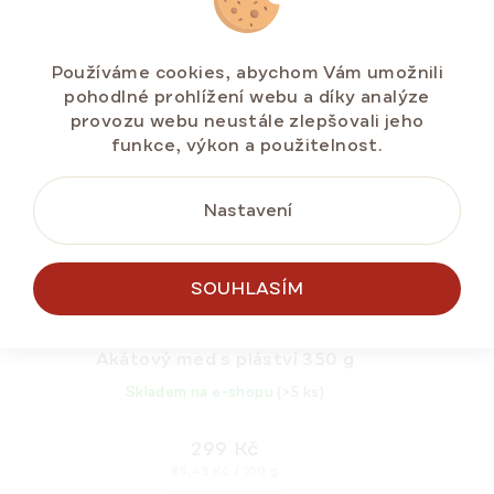
NOVINKA
TIP NA DÁREK 🎁
Používáme cookies, abychom Vám umožnili
pohodlné prohlížení webu a díky analýze
provozu webu neustále zlepšovali jeho
funkce, výkon a použitelnost.
Nastavení
SOUHLASÍM
Akátový med s pláství 350 g
Skladem na e-shopu
(>5 ks)
299 Kč
Měrná
85,43 Kč / 100 g
cena: