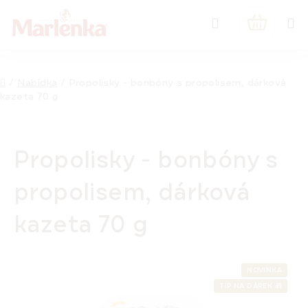
Přejít
Hledat
na
NÁKUPNÍ
obsah
KOŠÍK
Domů
/
Nabídka
/
Propolisky - bonbóny s propolisem, dárková
kazeta 70 g
Propolisky - bonbóny s
propolisem, dárková
kazeta 70 g
NOVINKA
TIP NA DÁREK 🎁