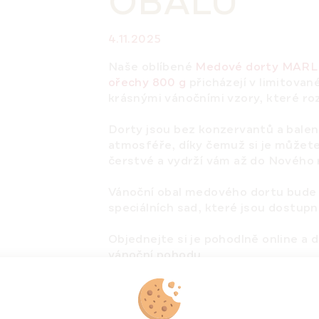
OBALU
4.11.2025
Naše oblíbené
Medové dorty MARL
ořechy 800 g
přicházejí v limitova
krásnými vánočními vzory, které roz
Dorty jsou bez konzervantů a bale
atmosféře, díky čemuž si je můžet
čerstvé a vydrží vám až do Nového 
Vánoční obal medového dortu bude 
speciálních sad, které jsou dostup
Objednejte si je pohodlně online a d
vánoční pohodu.