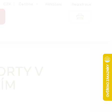
CZK
Čeština
Přihlášení
Registrace
NÁKUPNÍ
KOŠÍK
ORTY V
ÍM