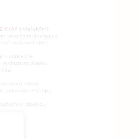
ENKA® s vlašskými
ném vánočním designu s
září sváteční stůl!
né v ochranné
e vychutnat dlouho
roku.
součástí všech
né na našem e-shopu.
opřejte si sladkou