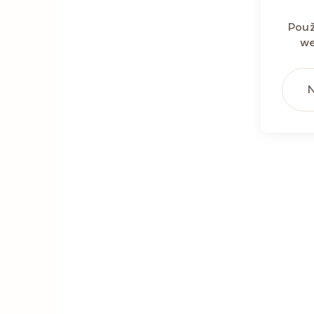
Použ
we
N