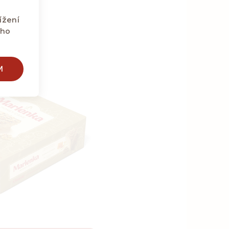
ížení
eho
M