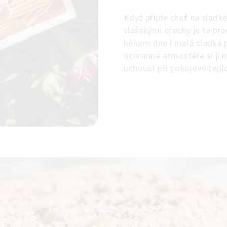
Když přijde chuť na sladk
vlašskými ořechy je ta pr
během dne i malá sladká p
ochranné atmosféře si ji 
uchovat při pokojové tepl