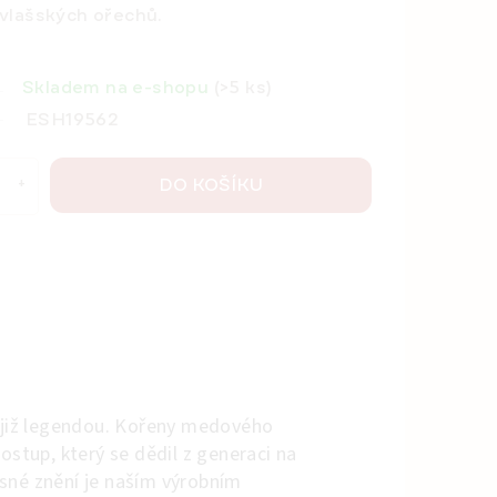
vlašských ořechů.
Skladem na e-shopu
(>5 ks)
ESH19562
DO KOŠÍKU
 již legendou. Kořeny medového
postup, který se dědil z generaci na
sné znění je naším výrobním