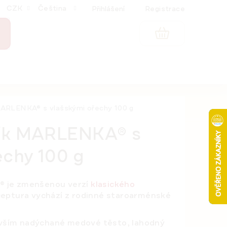
CZK
Čeština
Přihlášení
Registrace
NÁKUPNÍ
KOŠÍK
ARLENKA® s vlašskými ořechy 100 g
ík MARLENKA® s
echy 100 g
 je zmenšenou verzí
klasického
eceptura vychází z rodinné staroarménské
devším nadýchané medové těsto, lahodný