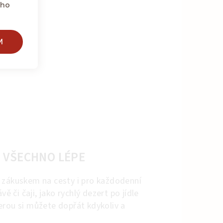
eho
M
 VŠECHNO LÉPE
 zákuskem na cesty i pro každodenní
vě či čaji, jako rychlý dezert po jídle
erou si můžete dopřát kdykoliv a