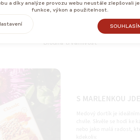
bu a díky analýze provozu webu neustále zlepšovali j
funkce, výkon a použitelnost.
astavení
SOUHLASÍ
Dlouhá trvanlivost
S MARLENKOU JDE
Medový dortík je ideálním
chvíle. Skvěle se hodí ke ká
nebo jako malá radost, kt
kdekoliv.