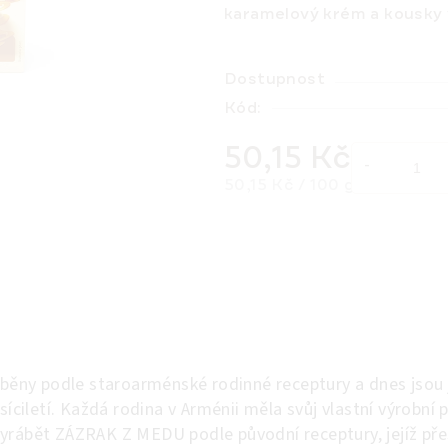
karamelový krém a kousky 
Dostupnost
Kód:
50,15 Kč
Měrná cena:
50,15 Kč / 100 g
ěny podle staroarménské rodinné receptury a dnes jsou
síciletí. Každá rodina v Arménii měla svůj vlastní výrobní 
yrábět ZÁZRAK Z MEDU podle původní receptury, jejíž pře