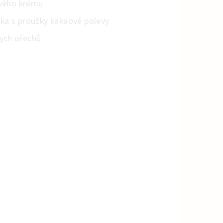
ového krému
a s proužky kakaové polevy
kých ořechů