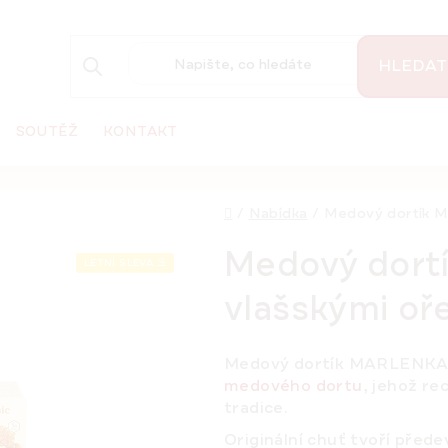
HLEDAT
SOUTĚŽ
KONTAKT
Domů
/
Nabídka
/
Medový dortík M
Medový dort
LETNÍ SLEVA ⛱️
vlašskými oř
Medový dortík MARLENKA®
medového dortu
, jehož r
tradice.
Originální chuť tvoří pře