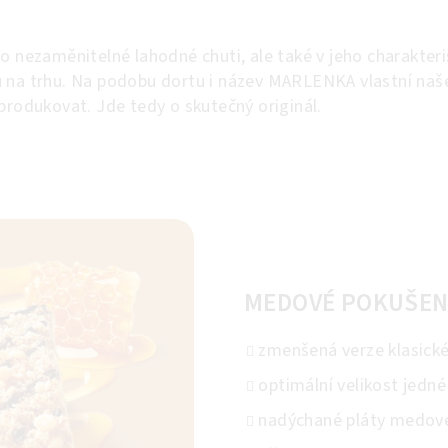
o nezaměnitelné lahodné chuti, ale také v jeho charakteri
ů na trhu. Na podobu dortu i název MARLENKA vlastní na
produkovat. Jde tedy o skutečný originál.
MEDOVÉ POKUŠEN
zmenšená verze klasick
optimální velikost jedné
nadýchané pláty medov