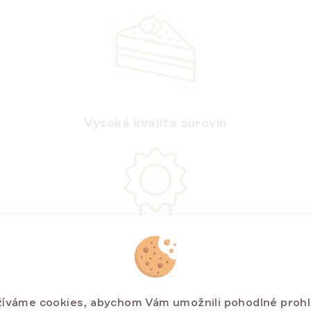
Vysoká kvalita surovin
Bez konzervantů a umělých barviv
íváme cookies, abychom Vám umožnili pohodlné prohl