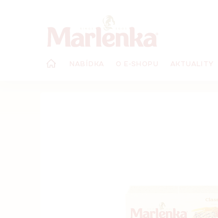
Přejít
na
obsah
NABÍDKA
O E-SHOPU
AKTUALITY