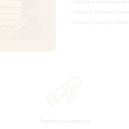
několik vrstev karamel
lahodná medová drobenk
kousky pražených vlašs
Tradiční receptura