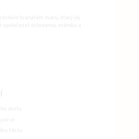
stickém hranatém tvaru, který jej
še společnost ochrannou známku a
Í
ého dortu
 porce
ého těsta