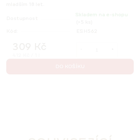
mladším 18 let.
Skladem na e-shopu
Dostupnost
(>5 ks)
Kód:
ESH562
309 Kč
Měrná cena:
412 Kč / 1 l
DO KOŠÍKU