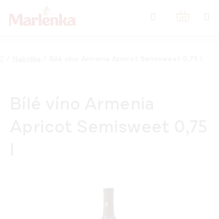
Přejít
Hledat
na
NÁKUPNÍ
obsah
KOŠÍK
Domů
/
Nabídka
/
Bílé víno Armenia Apricot Semisweet 0,75 l
Bílé víno Armenia
Apricot Semisweet 0,75
l