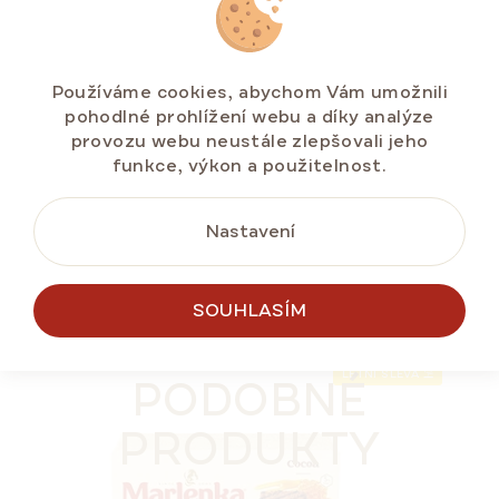
Medový dort MARLENKA® s vlašskými ořechy
800 g
Skladem na e-shopu
(>5 ks)
Používáme cookies, abychom Vám umožnili
pohodlné prohlížení webu a díky analýze
271,15 Kč
provozu webu neustále zlepšovali jeho
Měrná
33,89 Kč / 100 g
funkce, výkon a použitelnost.
cena:
Nastavení
DO KOŠÍKU
SOUHLASÍM
NÁŠ TIP
LETNÍ SLEVA ⛱️
PODOBNÉ
PRODUKTY