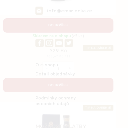
cena:
info@emarlenka.cz
778 982 664
Červené víno Armenia Pomegranate Sweet
DO KOŠÍKU
Po-Pá: 8:00-16:00 h
0,75 l
Skladem na e-shopu
(>5 ks)
TIP NA DÁREK 🎁
329 Kč
Měrná
438,67 Kč / 1 l
cena:
O e-shopu
Detail objednávky
Obchodní a reklamační
DO KOŠÍKU
podmínky
Podmínky ochrany
osobních údajů
TIP NA DÁREK 🎁
MOŽNOSTI PLATBY