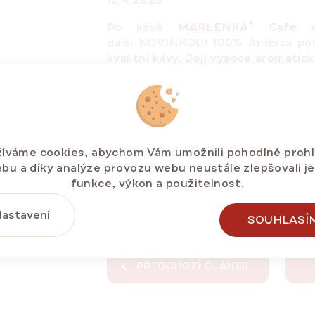
12.4.2023
®
Po kávě
MARLENKA
Cafe c
další
NOVINKOU
! 100% Arabica po
kvalitní kávy. Její vysoce aromatick
skloubit rituál přípravy kávy s 
našich medových dezertů. Vychutne
hořké čokolády a oříšků s lehkým 
®
MARLENKA
café Arabica je chu
vyrovnanou hořkostí a minimální ky
íváme cookies, abychom Vám umožnili pohodlné prohl
typu pražení. Je vhodná pro
všec
bu a díky analýze provozu webu neustále zlepšovali j
vedle tradičního espressa také j
funkce, výkon a použitelnost.
nebo do konvice moka.
astavení
SOUHLASÍ
PŘEDCHOZÍ ČLÁNEK