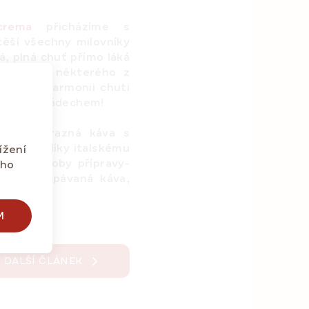
rema
přicházíme s
těší všechny milovníky
á, plná chuť přímo láká
konzumací některého z
jte si harmonii chuti
ovocným nádechem!
ťově výrazná káva s
selostí, díky italskému
ížení
hny způsoby přípravy
-
eho
ako překapávaná káva,
M
DALŠÍ ČLÁNEK