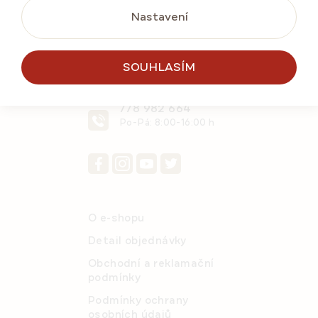
Nastavení
KONTAKTUJTE NÁS
SOUHLASÍM
info@emarlenka.cz
778 982 664
Po-Pá: 8:00-16:00 h
O e-shopu
Detail objednávky
Obchodní a reklamační
podmínky
Podmínky ochrany
osobních údajů