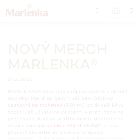
Přejít
Hledat
na
NÁKUPNÍ
obsah
KOŠÍK
NOVÝ MERCH
MARLENKA®
27.3.2025
MARLENKA® rozšiřuje svůj sortiment o skvělé
doplňky, které zpříjemní váš den. Stylový
cestovní termohrnek
(350 ml) udrží vaši kávu
teplou, ať už jste na cestách, v práci nebo na
procházce. A až se vrátíte domů, dopřejte si
relax s
vonnou svíčkou MARLENKA®
, která
provoní váš interiér a navodí hřejivou