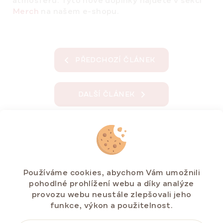
atmosféru. Tyto nové doplňky najdete v sekci
Merch
na našem e-shopu.
PŘEDCHOZÍ ČLÁNEK
DALŠÍ ČLÁNEK
Z
á
p
Používáme cookies, abychom Vám umožnili
a
pohodlné prohlížení webu a díky analýze
t
provozu webu neustále zlepšovali jeho
í
funkce, výkon a použitelnost.