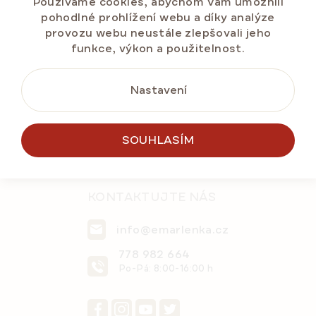
Používáme cookies, abychom Vám umožnili
pohodlné prohlížení webu a díky analýze
Z
provozu webu neustále zlepšovali jeho
á
funkce, výkon a použitelnost.
p
a
Nastavení
t
í
SOUHLASÍM
KONTAKTUJTE NÁS
info@emarlenka.cz
778 982 664
Po-Pá: 8:00-16:00 h