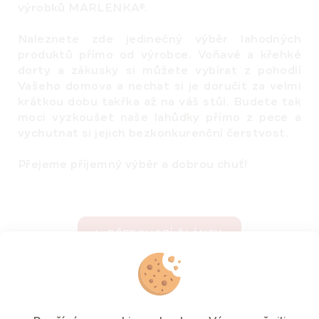
výrobků MARLENKA®.
Naleznete zde jedinečný výběr lahodných
produktů
přímo od výrobce
. Voňavé a křehké
dorty a zákusky si můžete vybírat z pohodlí
Vašeho domova a nechat si je doručit za velmi
krátkou dobu takřka až na váš stůl. Budete tak
moci vyzkoušet naše lahůdky
přímo z pece
a
vychutnat si jejich bezkonkurenční čerstvost.
Přejeme příjemný výběr a dobrou chuť!
PŘEDCHOZÍ ČLÁNEK
DALŠÍ ČLÁNEK