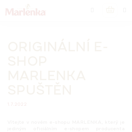
Přejít
Hledat
na
NÁKUPNÍ
obsah
KOŠÍK
ORIGINÁLNÍ E-
SHOP
MARLENKA
SPUŠTĚN
1.7.2022
Vítejte v novém e-shopu MARLENKA, který je
jediným
oficiálním e-shopem
producenta