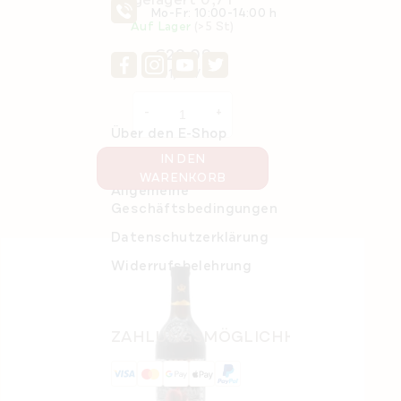
gelagert 0,7 l
Mo-Fr: 10:00-14:00 h
Auf Lager
(>5 St)
€29,09
Verkaufspreis:
€41,56 / 1 l
Über den E-Shop
IN DEN
Bestelldetails
WARENKORB
Allgemeine
Geschäftsbedingungen
Datenschutzerklärung
Widerrufsbelehrung
ZAHLUNGSMÖGLICHKEITEN