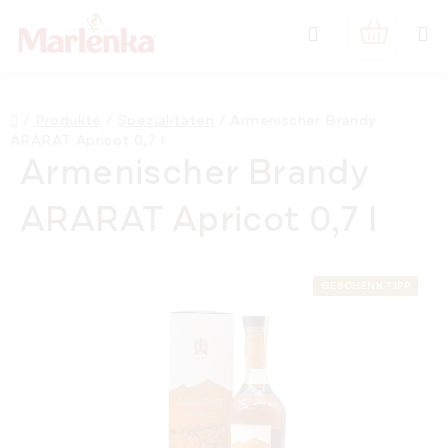
Zum
Suchen
Inhalt
WARENK
springen
Startseite
/
Produkte
/
Spezialitäten
/
Armenischer Brandy
ARARAT Apricot 0,7 l
Armenischer Brandy
ARARAT Apricot 0,7 l
GESCHENK-TIPP