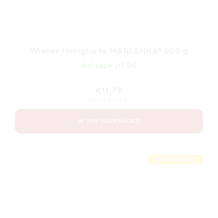
Wiener Honigtorte MARLENKA® 800 g
Auf Lager
(>5 St)
€11,79
Verkaufspreis:
€1,47 / 100 g
IN DEN WARENKORB
SOMMER RABATT