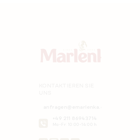
e
F
u
e
u
r
ß
e
z
l
e
e
i
m
e
l
n
e
t
e
KONTAKTIEREN SIE
d
UNS
e
r
anfragen@emarlenka.com
L
i
+49 211 86943714
s
Mo-Fr: 10:00-14:00 h
t
e