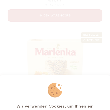
Verkaufspreis:
€1,47 / 100 g
IN DEN WARENKORB
BESTSELLER
GLUTENFREI
Wir verwenden Cookies, um Ihnen ein