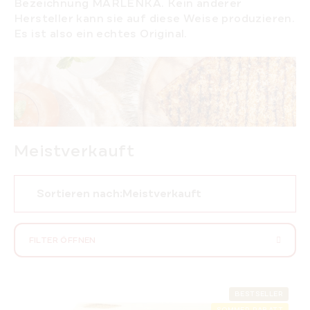
Bezeichnung MARLENKA. Kein anderer
Hersteller kann sie auf diese Weise produzieren.
Es ist also ein echtes Original.
Meistverkauft
P
Sortieren nach:
Meistverkauft
r
o
d
FILTER ÖFFNEN
u
k
L
t
i
BESTSELLER
s
SOMMER RABATT