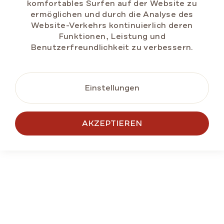
Glutenfreie Honigtorte MARLENKA® mit
komfortables Surfen auf der Website zu
Walnüssen 800g
ermöglichen und durch die Analyse des
Website-Verkehrs kontinuierlich deren
Auf Lager
(>5 St)
Funktionen, Leistung und
Benutzerfreundlichkeit zu verbessern.
€11,79
Verkaufspreis:
€1,47 / 100 g
IN DEN WARENKORB
Einstellungen
AKZEPTIEREN
NEU
BESTSELLER
SOMMER RABATT