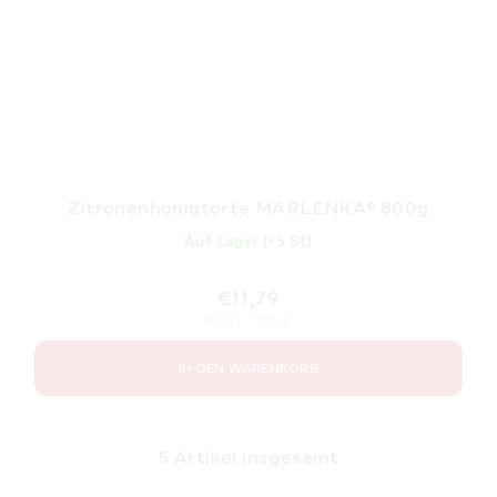
Zitronenhonigtorte MARLENKA® 800g
Auf Lager
(>5 St)
€11,79
Verkaufspreis:
€1,47 / 100 g
IN DEN WARENKORB
5
Artikel insgesamt
S
t