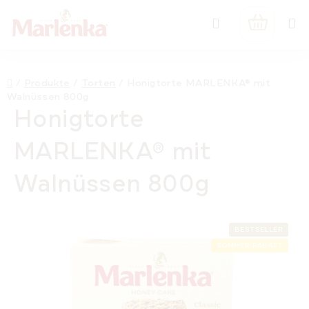
Zum
Suchen
Inhalt
WARENK
springen
Startseite
/
Produkte
/
Torten
/
Honigtorte MARLENKA® mit
Walnüssen 800g
Honigtorte
MARLENKA® mit
Walnüssen 800g
BESTSELLER
SOMMER RABATT