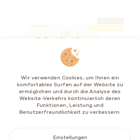
BESTSELLER
SOMMER RABATT
Wir verwenden Cookies, um Ihnen ein
komfortables Surfen auf der Website zu
ermöglichen und durch die Analyse des
Website-Verkehrs kontinuierlich deren
Funktionen, Leistung und
Benutzerfreundlichkeit zu verbessern.
Honigtorte MARLENKA® mit Walnüssen 800g
Auf Lager
(>5 St)
€11,79
Einstellungen