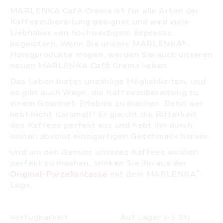
MARLENKA Café Crema
ist für alle Arten der
Kaffeezubereitung geeignet und wird viele
Liebhaber von hochwertigem Espresso
begeistern. Wenn Sie unsere MARLENKA®-
Honigprodukte mögen, werden Sie auch unseren
neuen MARLENKA Café Crema lieben.
Das Leben bietet unzählige Möglichkeiten, und
es gibt auch Wege, die Kaffeezubereitung zu
einem Gourmet-Erlebnis zu machen.
Denn wer
liebt nicht
Karamell
? Er gleicht die Bitterkeit
des Kaffees perfekt aus und hebt ihn durch
seinen absolut einzigartigen Geschmack hervor.
Und um den Genuss unseres Kaffees wirklich
perfekt zu machen, trinken Sie ihn aus der
®
Original-Porzellantasse
mit dem MARLENKA
-
Logo.
Verfügbarkeit
Auf Lager
(>5 St)