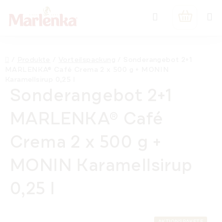
Zum
Suchen
Inhalt
WARENK
springen
Startseite
/
Produkte
/
Vorteilspackung
/
Sonderangebot 2+1
MARLENKA® Café Crema 2 x 500 g + MONIN
Karamellsirup 0,25 l
Sonderangebot 2+1
MARLENKA® Café
Crema 2 x 500 g +
MONIN Karamellsirup
0,25 l
AKTIONSPAKETE