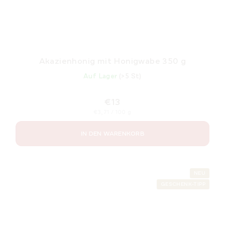
Akazienhonig mit Honigwabe 350 g
Auf Lager
(>5 St)
€13
Verkaufspreis:
€3,71 / 100 g
IN DEN WARENKORB
NEU
GESCHENK-TIPP