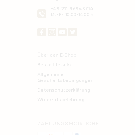
i
+49 211 86943714
s
Mo-Fr: 10:00-14:00 h
t
e
Über den E-Shop
Bestelldetails
Allgemeine
Geschäftsbedingungen
Datenschutzerklärung
Widerrufsbelehrung
ZAHLUNGSMÖGLICHKEITEN