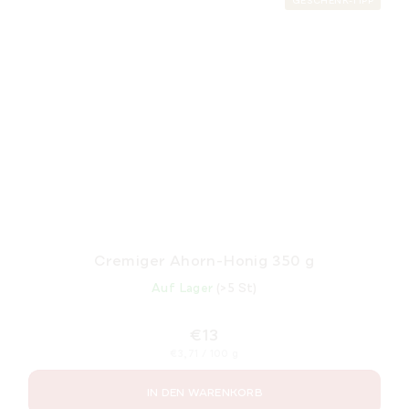
GESCHENK-TIPP
Cremiger Ahorn-Honig 350 g
Auf Lager
(>5 St)
€13
Verkaufspreis:
€3,71 / 100 g
IN DEN WARENKORB