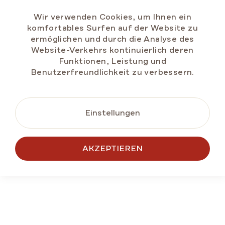
Wir verwenden Cookies, um Ihnen ein
Fulmer Blütenhonig 500 g
komfortables Surfen auf der Website zu
Auf Lager
(>5 St)
ermöglichen und durch die Analyse des
Website-Verkehrs kontinuierlich deren
€6,04
Funktionen, Leistung und
Verkaufspreis:
Benutzerfreundlichkeit zu verbessern.
€1,21 / 100 g
IN DEN WARENKORB
Einstellungen
NEU
GESCHENK-TIPP
AKZEPTIEREN