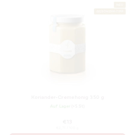
NEU
GESCHENK-TIPP
Koriander-Cremehonig 350 g
Auf Lager
(>5 St)
€13
Verkaufspreis:
€3,71 / 100 g