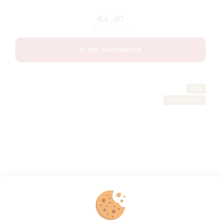
€4,30
Verkaufspreis:
€1,43 / 100 g
IN DEN WARENKORB
NEU
BESTSELLER