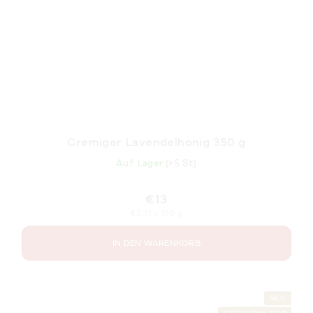
Cremiger Lavendelhonig 350 g
Auf Lager
(>5 St)
€13
Verkaufspreis:
€3,71 / 100 g
IN DEN WARENKORB
NEU