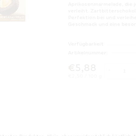
Aprikosenmarmelade, die j
verleiht. Zartbitterschoko
Perfektion bei und verlei
Geschmack und eine beson
Verfügbarkeit
Artikelnummer:
€5,88
Verkaufspreis:
€2,50 / 100 g