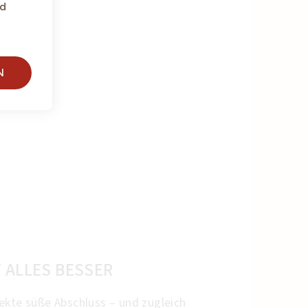
nd
offe
N
 ALLES BESSER
ekte süße Abschluss – und zugleich