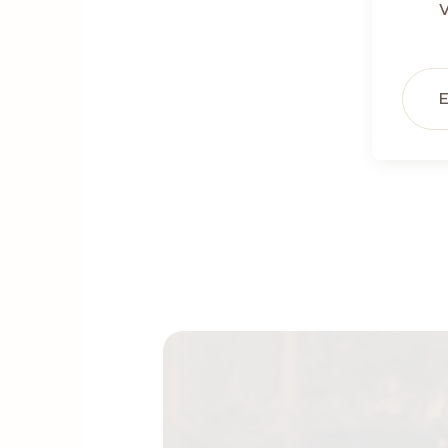
V
Ohn
E