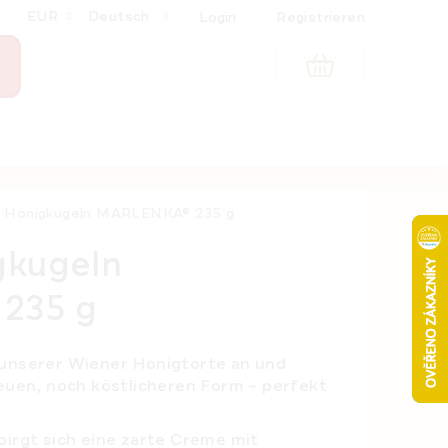
EUR
Deutsch
Login
Registrieren
WARENKORB
 Honigkugeln MARLENKA® 235 g
gkugeln
235 g
 unserer Wiener Honigtorte an und
neuen, noch köstlicheren Form – perfekt
birgt sich eine zarte Creme mit