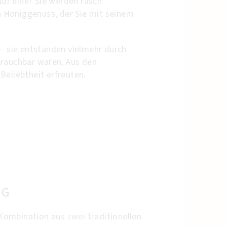
Nur eine? Sie werden rasch
on Honiggenuss, der Sie mit seinem
 – sie entstanden vielmehr durch
nbrauchbar waren. Aus den
Beliebtheit erfreuten.
NG
ombination aus zwei traditionellen