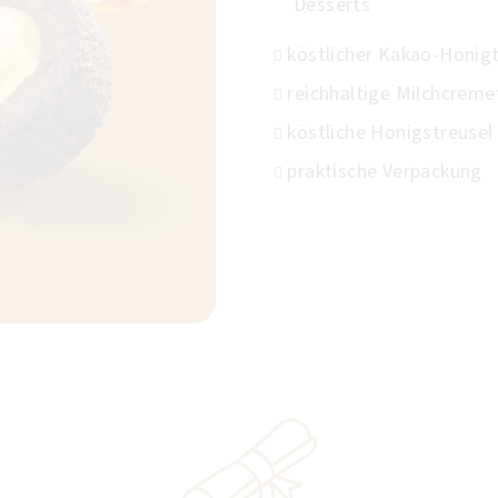
Desserts
köstlicher Kakao-Honig
reichhaltige Milchcreme
köstliche Honigstreusel
praktische Verpackung