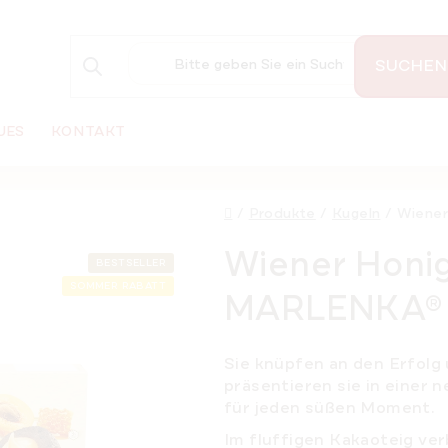
SUCHEN
UES
KONTAKT
Startseite
/
Produkte
/
Kugeln
/
Wiener
Wiener Honi
BESTSELLER
SOMMER RABATT
MARLENKA® 
Sie knüpfen an den Erfolg
präsentieren sie in einer 
für jeden süßen Moment.
Im fluffigen Kakaoteig ver