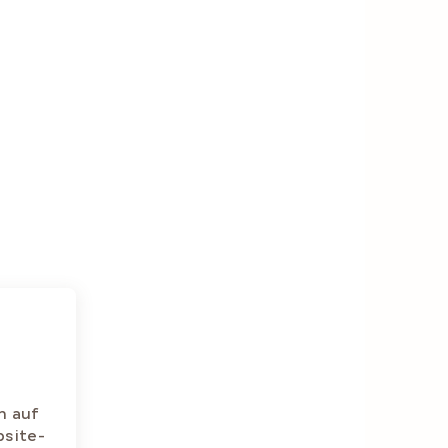
n auf
bsite-