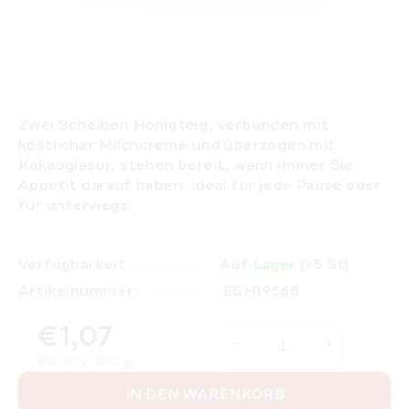
Zwei Scheiben Honigteig, verbunden mit
köstlicher Milchcreme und überzogen mit
Kakaoglasur, stehen bereit, wann immer Sie
Appetit darauf haben. Ideal für jede Pause oder
für unterwegs.
Verfügbarkeit
Auf Lager
(>5 St)
Artikelnummer:
ESH19568
€1,07
Verkaufspreis:
€2,14 / 100 g
IN DEN WARENKORB