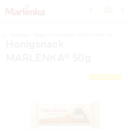
Zum
Suchen
Inhalt
WARENK
springen
Startseite
/
Produkte
/
Snack
/
Honigsnack MARLENKA® 50g
Honigsnack
MARLENKA® 50g
SOMMER RABATT