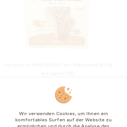
Honigtorte MARLENKA® mit Walnüssen 800g
Auf Lager
(>5 St)
€11,79
Verkaufspreis:
€1,47 / 100 g
Wir verwenden Cookies, um Ihnen ein
IN DEN
komfortables Surfen auf der Website zu
WARENKORB
ermöglichen und durch die Analyse des