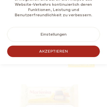
Website-Verkehrs kontinuierlich deren
Funktionen, Leistung und
Benutzerfreundlichkeit zu verbessern.
BESTSELLER
SOMMER RABATT
ÄHNLICHE
Einstellungen
PRODUKTE
AKZEPTIEREN
SOMMER RABATT
Honigkugeln MARLENKA® 235g
Auf Lager
(>5 St)
€5,88