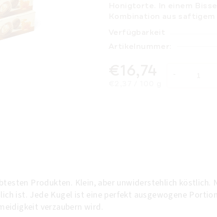
Honigtorte. In einem Biss
Kombination aus saftigem
Verfügbarkeit
Artikelnummer:
€16,74
Verkaufspreis:
€2,37 / 100 g
btesten Produkten. Klein, aber unwiderstehlich köstlich. 
glich ist. Jede Kugel ist eine perfekt ausgewogene Porti
eidigkeit verzaubern wird.