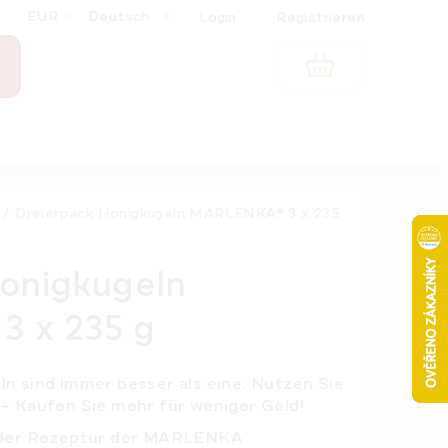
EUR
Deutsch
Login
Registrieren
WARENKORB
/
Dreierpack Honigkugeln MARLENKA® 3 x 235
Honigkugeln
 x 235 g
ln
sind immer besser als eine. Nutzen Sie
 –
Kaufen Sie mehr für weniger Geld
!
f der Rezeptur der MARLENKA