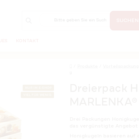
SUCHEN
UES
KONTAKT
Startseite
/
Produkte
/
Vorteilspackung
g
Dreierpack 
NUR IM E-SHOP
VIEL FÜR WENIG
MARLENKA® 3
Drei Packungen Honigkuge
das vergünstigte Angebot
Honigkugeln basieren au