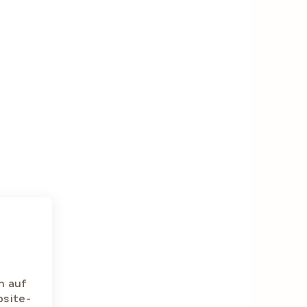
offe
n auf
bsite-