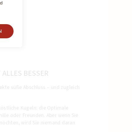
nd
N
 ALLES BESSER
ekte süße Abschluss – und zugleich
östliche Kugeln: die Optimale
ilie oder Freunden. Aber wenn Sie
n möchten, wird Sie niemand daran