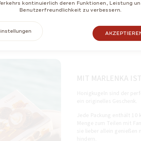
erkehrs kontinuierlich deren Funktionen, Leistung u
Benutzerfreundlichkeit zu verbessern.
instellungen
Lange Haltbarkeit
AKZEPTIERE
MIT MARLENKA IST
Honigkugeln sind der perf
ein originelles Geschenk.
Jede Packung enthält 10 k
Menge zum Teilen mit Fam
sie lieber allein genieße
hindern.