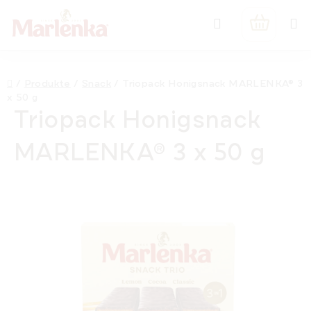
Zum
Suchen
Inhalt
WARENK
springen
Startseite
/
Produkte
/
Snack
/
Triopack Honigsnack MARLENKA® 3
x 50 g
Triopack Honigsnack
MARLENKA® 3 x 50 g