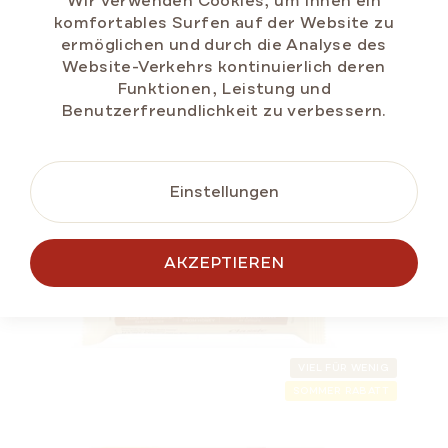
Wir verwenden Cookies, um Ihnen ein
komfortables Surfen auf der Website zu
ermöglichen und durch die Analyse des
IN DEN
Website-Verkehrs kontinuierlich deren
WARENKORB
Funktionen, Leistung und
Benutzerfreundlichkeit zu verbessern.
SOMMER RABATT
Einstellungen
ÄHNLICHE
PRODUKTE
AKZEPTIEREN
VIEL FÜR WENIG
SOMMER RABATT