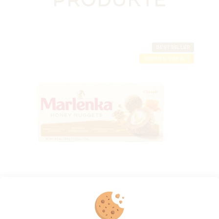
PRODUKTE
BESTSELLER
SOMMER RABATT
Honigkugeln MARLENKA® 235g
Auf Lager
(>5 St)