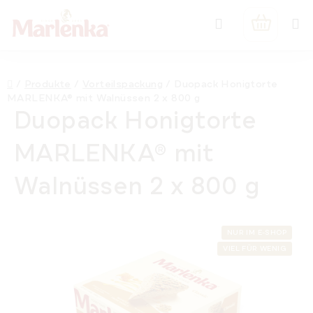
Zum
Suchen
Inhalt
WARENK
springen
Startseite
/
Produkte
/
Vorteilspackung
/
Duopack Honigtorte
MARLENKA® mit Walnüssen 2 x 800 g
Duopack Honigtorte
MARLENKA® mit
Walnüssen 2 x 800 g
NUR IM E-SHOP
VIEL FÜR WENIG