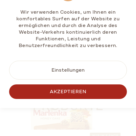
€5,88
Wir verwenden Cookies, um Ihnen ein
Verkaufspreis:
€2,50 / 100 g
komfortables Surfen auf der Website zu
ermöglichen und durch die Analyse des
Website-Verkehrs kontinuierlich deren
Funktionen, Leistung und
IN DEN
Benutzerfreundlichkeit zu verbessern.
WARENKORB
Einstellungen
SOMMER RABATT
ÄHNLICHE
AKZEPTIEREN
PRODUKTE
NUR IM E-SHOP