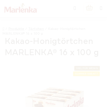
Zum
Suchen
Inhalt
WARENK
springen
Startseite
/
Produkte
/
Törtchen
/
Kakao-Honigtörtchen
MARLENKA® 16 x 100 g
Kakao-Honigtörtchen
MARLENKA® 16 x 100 g
VIEL FÜR WENIG
SOMMER RABATT