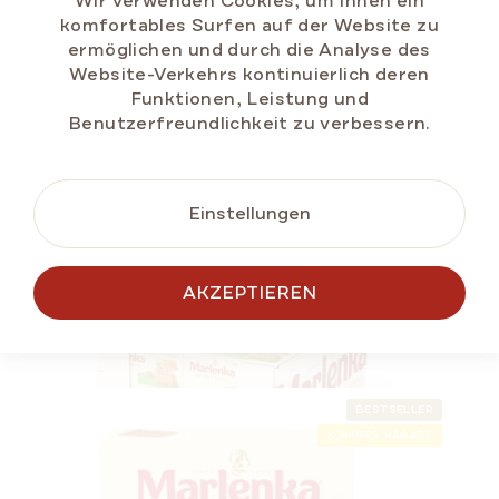
Wir verwenden Cookies, um Ihnen ein
komfortables Surfen auf der Website zu
ermöglichen und durch die Analyse des
Website-Verkehrs kontinuierlich deren
IN DEN
Funktionen, Leistung und
WARENKORB
Benutzerfreundlichkeit zu verbessern.
VIEL FÜR WENIG
Einstellungen
ÄHNLICHE
GLUTENFREI
PRODUKTE
AKZEPTIEREN
BESTSELLER
SOMMER RABATT