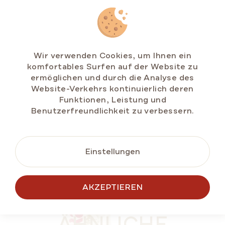
Honigtorte MARLENKA® mit Walnüssen 800g
Wir verwenden Cookies, um Ihnen ein
Auf Lager
(>5 St)
komfortables Surfen auf der Website zu
ermöglichen und durch die Analyse des
€11,79
Website-Verkehrs kontinuierlich deren
Verkaufspreis:
€1,47 / 100 g
Funktionen, Leistung und
Benutzerfreundlichkeit zu verbessern.
IN DEN
WARENKORB
Einstellungen
AKZEPTIEREN
BESTSELLER
ÄHNLICHE