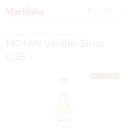
Zum
Suchen
Inhalt
WARENK
springen
Startseite
/
Produkte
/
MONIN Vanille-Sirup 0,25 l
MONIN Vanille-Sirup
0,25 l
NUR IM E-SHOP