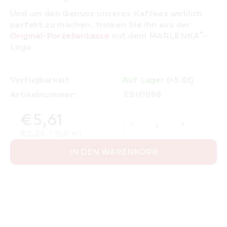
Und um den Genuss unseres Kaffees wirklich
perfekt zu machen, trinken Sie ihn aus der
®
Original-Porzellantasse
mit dem MARLENKA
-
Logo.
Verfügbarkeit
Auf Lager
(>5 St)
Artikelnummer:
ESH1098
€5,61
Verkaufspreis:
€2,24 / 100 ml
IN DEN WARENKORB