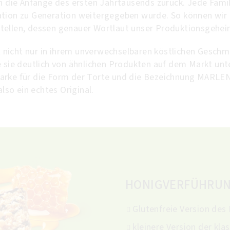
in die Anfänge des ersten Jahrtausends zurück. Jede Famil
ration zu Generation weitergegeben wurde. So können 
tellen, dessen genauer Wortlaut unser Produktionsgeheim
gt nicht nur in ihrem unverwechselbaren köstlichen Geschm
ie sie deutlich von ähnlichen Produkten auf dem Markt u
arke für die Form der Torte und die Bezeichnung MARLENK
also ein echtes Original.
HONIGVERFÜHRU
Glutenfreie Version des
kleinere Version der kla