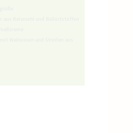
sgröße
er aus Reismehl und Ballaststoffen
amellcreme
 mit Walnüssen und Streifen aus