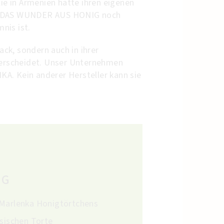
ie in Armenien hatte ihren eigenen
wir DAS WUNDER AUS HONIG noch
nis ist.
ack, sondern auch in ihrer
nterscheidet. Unser Unternehmen
A. Kein anderer Hersteller kann sie
NG
 Marlenka Honigtörtchens
ssischen Torte