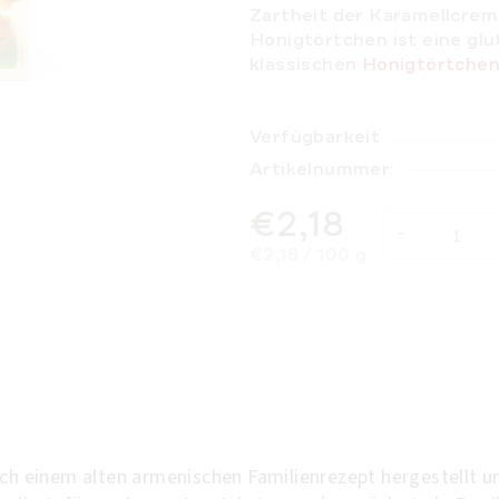
Zartheit der Karamellcrem
Honigtörtchen ist eine glu
klassischen
Honigtörtche
Verfügbarkeit
Artikelnummer:
€2,18
Verkaufspreis:
€2,18 / 100 g
einem alten armenischen Familienrezept hergestellt und