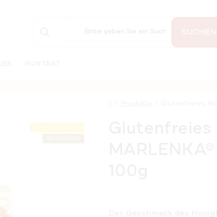
SUCHEN
UES
KONTAKT
Startseite
/
Produkte
/
Glutenfreies H
Glutenfreies
SOMMER RABATT
GLUTENFREI
MARLENKA® 
100g
Der Geschmack des Honigt