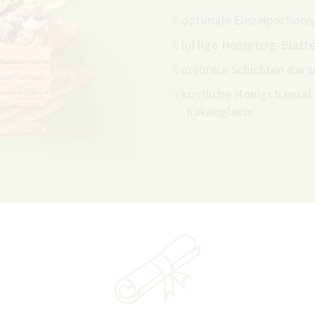
optimale Einzelportion
luftige Honigteig-Blätt
mehrere Schichten Kar
köstliche Honigstreusel
Kakaoglasur