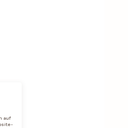
n auf
bsite-