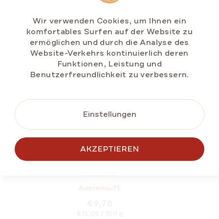
Wir verwenden Cookies, um Ihnen ein
komfortables Surfen auf der Website zu
ermöglichen und durch die Analyse des
Website-Verkehrs kontinuierlich deren
Funktionen, Leistung und
Benutzerfreundlichkeit zu verbessern.
Einstellungen
AKZEPTIEREN
Bonbons mit Manuka-Honig MGO™ 400+ und
Propolis BIO30™ – wohltuend für Hals und
Rachen
Ausverkauft
€9,78
Verkaufspreis:
€15,05 / 100 g