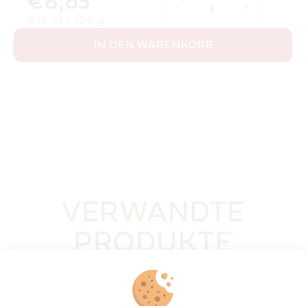
€8,65
Verkaufspreis:
€13,31 / 100 g
IN DEN WARENKORB
VERWANDTE
PRODUKTE