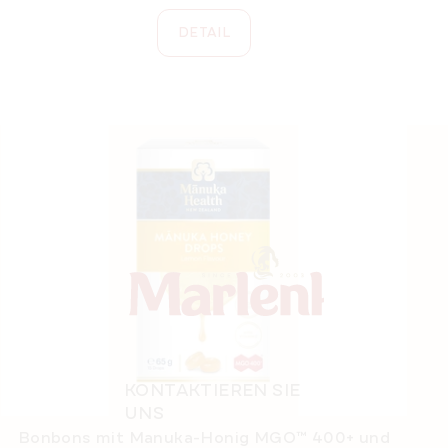
DETAIL
F
u
ß
z
e
i
l
e
KONTAKTIEREN SIE
UNS
Bonbons mit Manuka-Honig MGO™ 400+ und