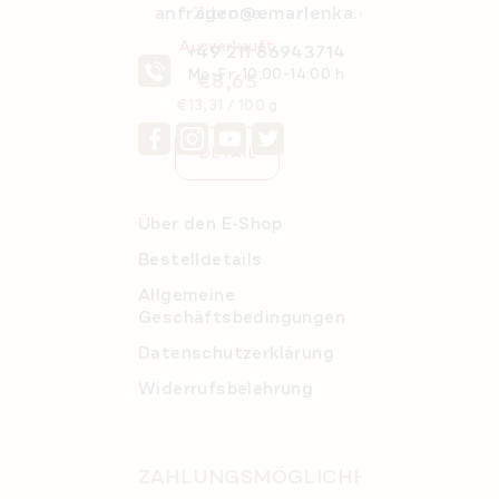
anfragen@emarlenka.com
Zitrone
Ausverkauft
+49 211 86943714
Mo-Fr: 10:00-14:00 h
€8,65
Verkaufspreis:
€13,31 / 100 g
DETAIL
Über den E-Shop
Bestelldetails
Allgemeine
Geschäftsbedingungen
Datenschutzerklärung
Widerrufsbelehrung
ZAHLUNGSMÖGLICHKEITEN