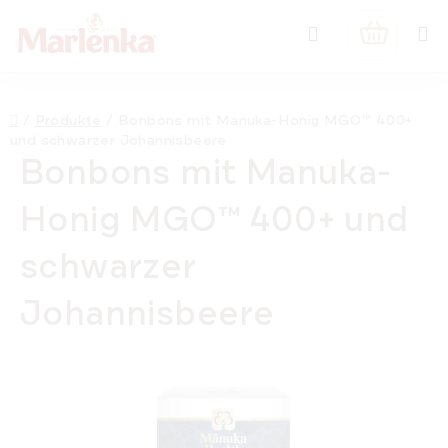
Zum
Suchen
Inhalt
WARENK
springen
Startseite
/
Produkte
/
Bonbons mit Manuka-Honig MGO™ 400+
und schwarzer Johannisbeere
Bonbons mit Manuka-
Honig MGO™ 400+ und
schwarzer
Johannisbeere