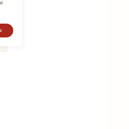
nd
TE
N
NEU