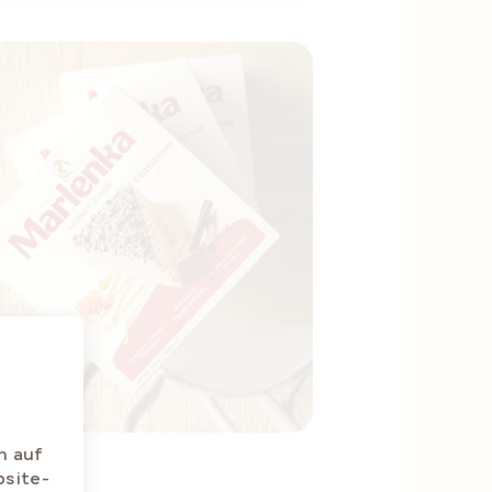
n auf
bsite-