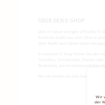
ÜBER DEN E-SHOP
Dies ist unser einziger offizieller E-
kommen direkt aus dem Ofen in unser
dem Markt und haben daher einzigar
In unserem E-Shop finden Sie alle V
Törtchen, Tortenrollen, Snacks oder
Neuheiten, die im herkömmlichen Han
Wir versenden sie über beauftragte 
Wir 
der W