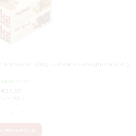
 Walnüssen 800g und Kakao-Honigtorte 800 g
f Lager
(>5 St)
€23,87
erkaufspreis:
1,49 / 100 g
EN WARENKORB