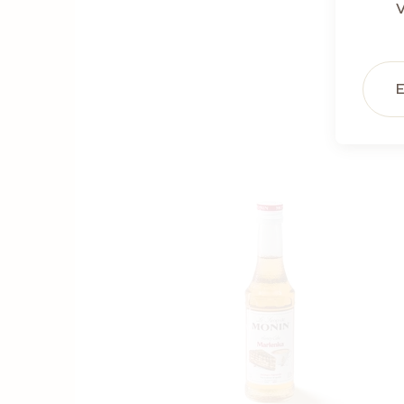
V
V
E