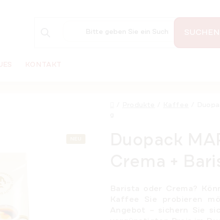
SUCHEN
UES
KONTAKT
Startseite
/
Produkte
/
Kaffee
/
Duopa
g
Duopack MAR
NEU
Crema + Bari
Barista oder Crema? Könn
Kaffee Sie probieren mö
Angebot – sichern Sie s