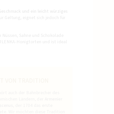
Geschmack und ein leicht würziges
r Geltung, eignet sich jedoch für
n Nüssen, Sahne und Schokolade
RLENKA-Honigtorten und ist ideal
RT VON TRADITION
hört auch der Bahnbrecher des
hmischen Ländern, der
Armenier
scenus
, der 1704 das
erste
ete. Wir möchten diese Tradition