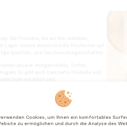
Shop. Die Produkte, die wir hier anbieten,
 Lager. Unsere Waren sind die frischesten auf
tige Qualitäts- und Geschmackseigenschaften.
arianten unserer Honigprodukte. Torten,
 Kugeln. Es gibt auch lizenzierte Produkte und
del nicht erhältlich sind.
Versanddienstleister nach ganz Europa.
verwenden Cookies, um Ihnen ein komfortables Surfe
ebsite zu ermöglichen und durch die Analyse des We