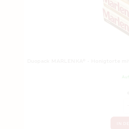
Duopack MARLENKA® - Honigtorte mit
Au
V
€
IN D