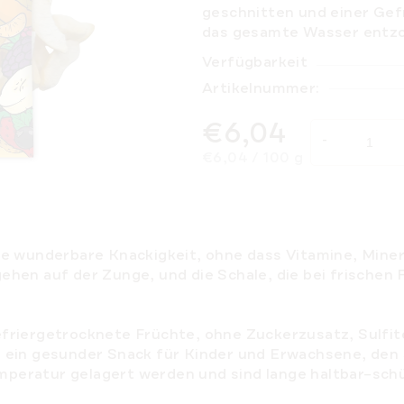
geschnitten und einer Gef
das gesamte Wasser
entzo
Verfügbarkeit
Artikelnummer:
€6,04
Verkaufspreis:
€6,04 / 100 g
ine wunderbare Knackigkeit, ohne dass
Vitamine
, Mine
ehen auf der Zunge, und die Schale, die bei frischen 
efriergetrocknete Früchte,
ohne Zuckerzusatz
, Sulfi
d ein gesunder Snack für Kinder und Erwachsene, den 
peratur gelagert werden und sind lange haltbar–sch