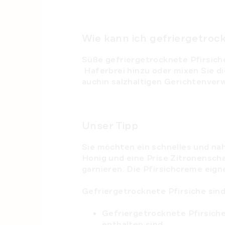
Wie kann ich gefriergetroc
Süße gefriergetrocknete Pfirsich
Haferbrei hinzu oder mixen Sie d
auchin salzhaltigen Gerichtenver
Unser Tipp
Sie möchten ein schnelles und na
Honig und eine Prise Zitronensch
garnieren. Die Pfirsichcreme eign
Gefriergetrocknete Pfirsiche sind
Gefriergetrocknete Pfirsiche
enthalten sind.