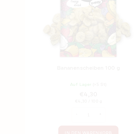
Bananenscheiben 100 g
Auf Lager
(>5 St)
€4,30
Verkaufspreis:
€4,30 / 100 g
IN DEN WARENKORB