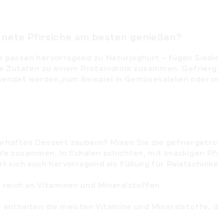
knete Pfirsiche am besten genießen?
e passen hervorragend zu Naturjoghurt – fügen Sied
ie Zutaten zu einem Proteindrink zusammen. Gefrier
wendet werden,zum Beispiel in Gemüsesalaten oder in
hrhaftes Dessert zaubern? Mixen Sie die gefriergetro
ale zusammen. In Schalen schichten, mit knackigen P
et sich auch hervorragend als Füllung für Palatschinke
 reich an Vitaminen und Mineralstoffen.
 enthalten die meisten Vitamine und Mineralstoffe, d