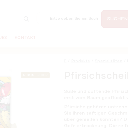
SUCHEN
UES
KONTAKT
Startseite
/
Produkte
/
Spezialitäten
/
Pfirsichsche
NUR IM E-SHOP
Süße und duftende Pfirsic
erst vom Baum gepflückt 
Pfirsiche gehören untren
Sie ihren saftigen Gesch
über genießen könnten? Da
Gefriertrocknung. Die rei