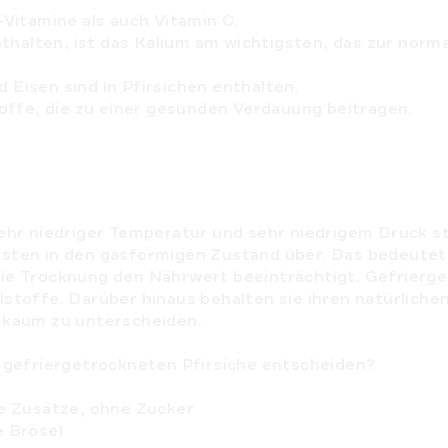
-Vitamine als auch Vitamin C.
enthalten, ist das Kalium am wichtigsten, das zur no
Eisen sind in Pfirsichen enthalten.
toffe, die zu einer gesunden Verdauung beitragen.
sehr niedriger Temperatur und sehr niedrigem Druck 
sten in den gasförmigen Zustand über. Das bedeutet
ie Trocknung den Nährwert beeinträchtigt. Gefrierg
stoffe. Darüber hinaus behalten sie ihren natürlich
 kaum zu unterscheiden.
e gefriergetrockneten Pfirsiche entscheiden?
he Zusätze, ohne Zucker
e Brösel