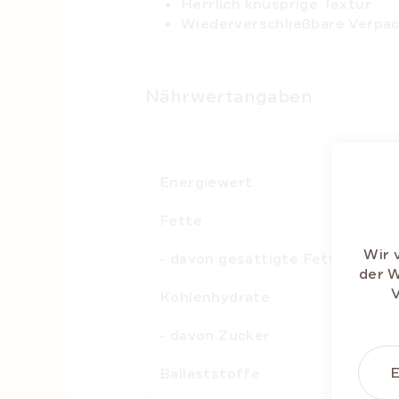
Herrlich knusprige Textur
Wiederverschließbare Verpa
Nährwertangaben
Energiewert
Fette
Wir 
- davon gesättigte Fettsäuren
der W
V
Kohlenhydrate
- davon Zucker
E
Ballaststoffe