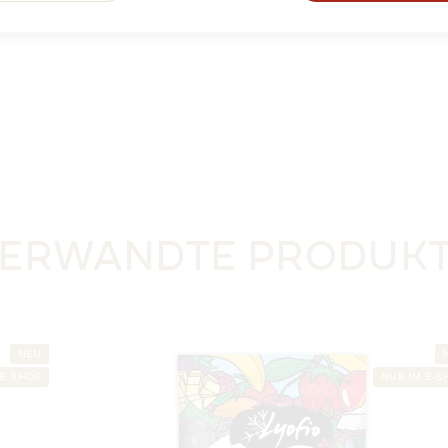
ERWANDTE PRODUK
NEU
 E-SHOP
NUR IM E-S