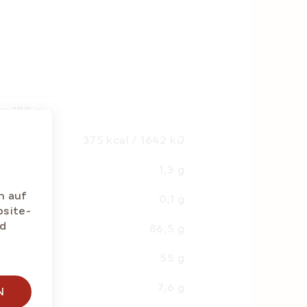
in 100 g
375 kcal / 1642 kJ
1,3 g
n auf
0,1 g
bsite-
nd
86,5 g
55 g
7,6 g
N