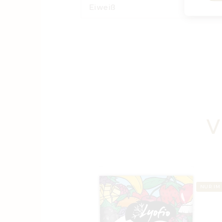
Eiweiß
V
NUR IM