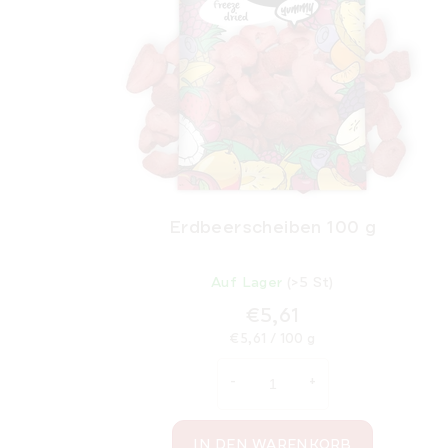
Erdbeerscheiben 100 g
Auf Lager
(>5 St)
€5,61
Verkaufspreis:
€5,61 / 100 g
IN DEN WARENKORB