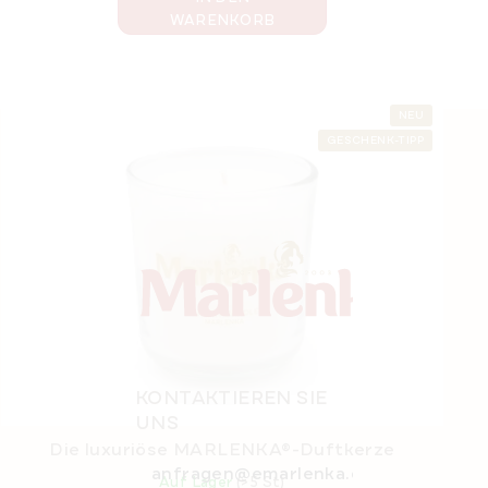
WARENKORB
NEU
F
GESCHENK-TIPP
u
ß
z
e
i
l
e
KONTAKTIEREN SIE
UNS
Die luxuriöse MARLENKA®-Duftkerze
anfragen@emarlenka.com
Auf Lager
(>5 St)