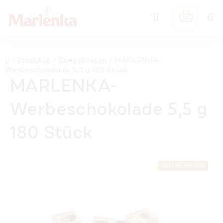
Zum
Suchen
Inhalt
WARENK
springen
Startseite
/
Produkte
/
Spezialitäten
/
MARLENKA-
Werbeschokolade 5,5 g 180 Stück
MARLENKA-
Werbeschokolade 5,5 g
180 Stück
NUR IM E-SHOP