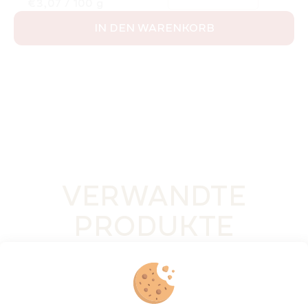
Verkaufspreis:
€3,07 / 100 g
IN DEN WARENKORB
VERWANDTE
PRODUKTE
NEU