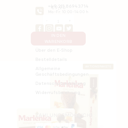
+49 211 86943714
€9,96
Mo-Fr: 10:00-14:00 h
IN DEN
WARENKORB
Über den E-Shop
Bestelldetails
AKTIONSPAKETE
Allgemeine
Geschäftsbedingungen
Datenschutzerklärung
Widerrufsbelehrung
ZAHLUNGSMÖGLICHKEITEN