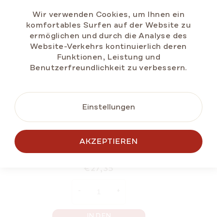
NUR IM E-SHOP
GESCHENK-TIPP
Wir verwenden Cookies, um Ihnen ein
komfortables Surfen auf der Website zu
ermöglichen und durch die Analyse des
Website-Verkehrs kontinuierlich deren
Funktionen, Leistung und
Benutzerfreundlichkeit zu verbessern.
Einstellungen
MARLENKA® Geschenkset Kugeln 4 x 235 g
AKZEPTIEREN
Auf Lager
(>5 St)
€27,35
IN DEN