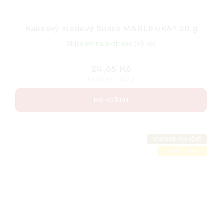
Kakaový medový Snack MARLENKA® 50 g
Skladem na e-shopu
(>5 ks)
24,65 Kč
Měrná
49,30 Kč / 100 g
cena:
DO KOŠÍKU
NEJPRODÁVANĚJŠÍ
LETNÍ SLEVA ⛱️