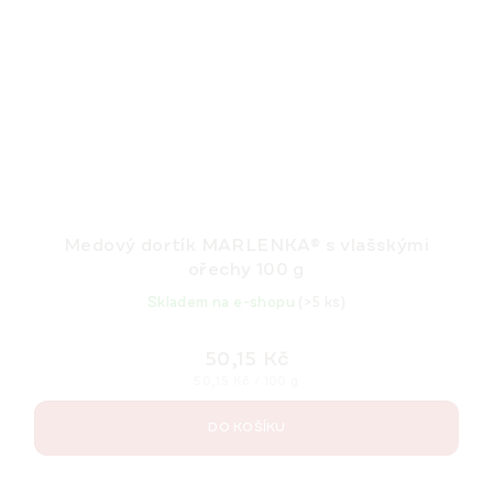
Medový dortík MARLENKA® s vlašskými
ořechy 100 g
Skladem na e-shopu
(>5 ks)
50,15 Kč
Měrná
50,15 Kč / 100 g
cena:
DO KOŠÍKU