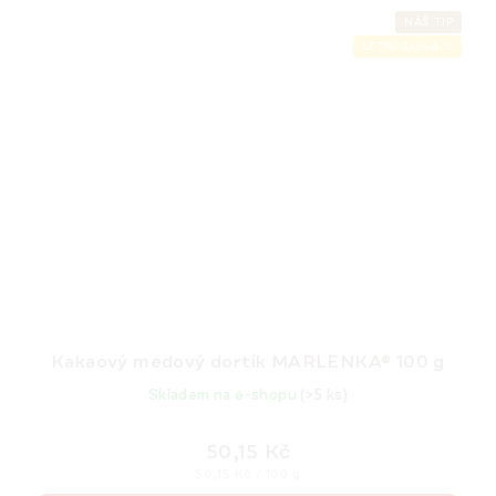
NÁŠ TIP
LETNÍ SLEVA ⛱️
Kakaový medový dortík MARLENKA® 100 g
Skladem na e-shopu
(>5 ks)
50,15 Kč
Měrná
50,15 Kč / 100 g
cena: