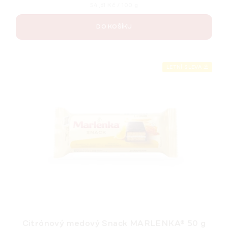
Měrná
54,61 Kč / 100 g
cena:
DO KOŠÍKU
LETNÍ SLEVA ⛱️
Citrónový medový Snack MARLENKA® 50 g