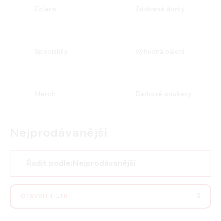
Eclairs
Zdobené dorty
Speciality
Výhodná balení
Merch
Dárkové poukazy
Nejprodávanější
Ř
Řadit podle:
Nejprodávanější
a
z
e
OTEVŘÍT FILTR
n
í