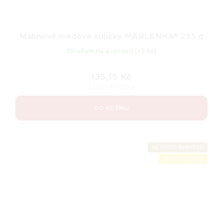
Malinové medové kuličky MARLENKA® 235 g
Skladem na e-shopu
(>5 ks)
135,15 Kč
Měrná
57,51 Kč / 100 g
cena:
DO KOŠÍKU
NEJPRODÁVANĚJŠÍ
LETNÍ SLEVA ⛱️