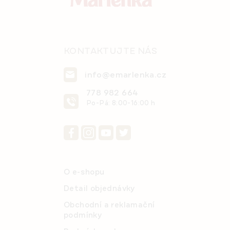
v
k
y
v
ý
KONTAKTUJTE NÁS
p
i
info@emarlenka.cz
s
u
778 982 664
Po-Pá: 8:00-16:00 h
O e-shopu
Detail objednávky
Obchodní a reklamační
podmínky