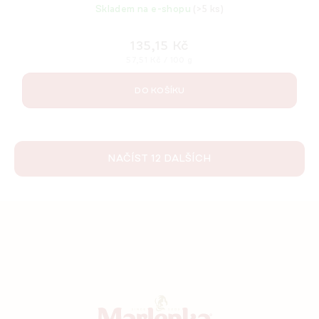
Skladem na e-shopu
(>5 ks)
135,15 Kč
Měrná
57,51 Kč / 100 g
cena:
DO KOŠÍKU
NAČÍST 12 DALŠÍCH
O
v
l
á
Z
d
á
a
p
c
í
a
p
t
r
í