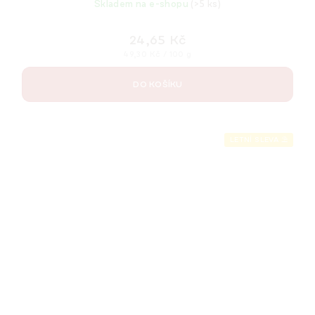
Skladem na e-shopu
(>5 ks)
24,65 Kč
Měrná
49,30 Kč / 100 g
cena:
DO KOŠÍKU
LETNÍ SLEVA ⛱️