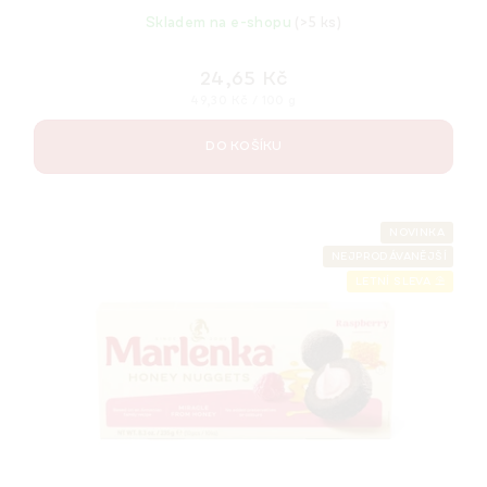
Skladem na e-shopu
(>5 ks)
24,65 Kč
Měrná
49,30 Kč / 100 g
cena:
DO KOŠÍKU
NOVINKA
NEJPRODÁVANĚJŠÍ
LETNÍ SLEVA ⛱️