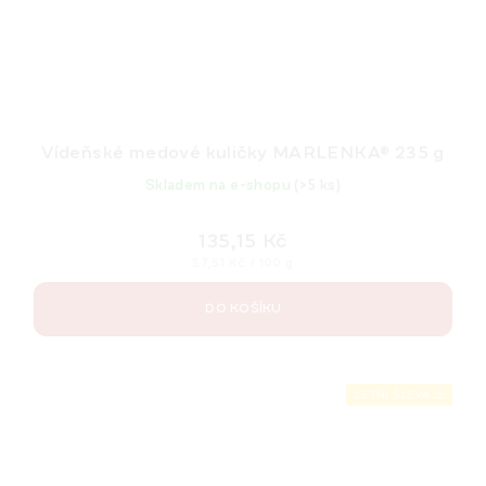
Vídeňské medové kuličky MARLENKA® 235 g
Skladem na e-shopu
(>5 ks)
135,15 Kč
Měrná
57,51 Kč / 100 g
cena:
DO KOŠÍKU
LETNÍ SLEVA ⛱️