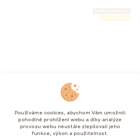
NEJPRODÁVANĚJŠÍ
LETNÍ SLEVA ⛱️
Medový dort MARLENKA® s kakaem 800 g
Používáme cookies, abychom Vám umožnili
Skladem na e-shopu
(>5 ks)
pohodlné prohlížení webu a díky analýze
provozu webu neustále zlepšovali jeho
271,15 Kč
funkce, výkon a použitelnost.
Měrná
33,89 Kč / 100 g