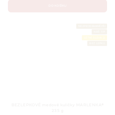
DO KOŠÍKU
NEJPRODÁVANĚJŠÍ
NÁŠ TIP
LETNÍ SLEVA ⛱️
BEZ LEPKU
BEZLEPKOVÉ medové kuličky MARLENKA®
235 g