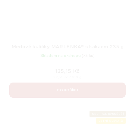
Medové kuličky MARLENKA® s kakaem 235 g
Skladem na e-shopu
(>5 ks)
135,15 Kč
Měrná
57,51 Kč / 100 g
cena:
DO KOŠÍKU
NEJPRODÁVANĚJŠÍ
LETNÍ SLEVA ⛱️