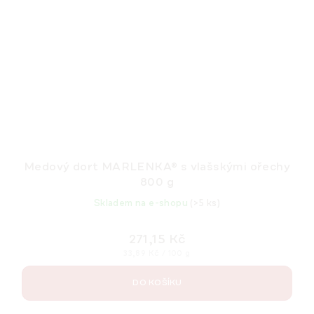
Medový dort MARLENKA® s vlašskými ořechy
800 g
Skladem na e-shopu
(>5 ks)
271,15 Kč
Měrná
33,89 Kč / 100 g
cena:
DO KOŠÍKU