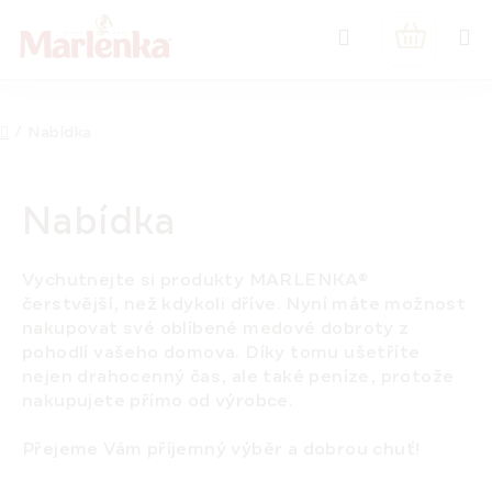
Přejít
Hledat
na
NÁKUPNÍ
obsah
KOŠÍK
Domů
/
Nabídka
Nabídka
Vychutnejte si produkty MARLENKA
®
čerstvější
, než kdykoli dříve. Nyní máte možnost
nakupovat své oblíbené medové dobroty
z
pohodlí vašeho domova
. Díky tomu ušetříte
nejen drahocenný čas, ale také peníze, protože
nakupujete
přímo od výrobce
.
Přejeme Vám příjemný výběr a
dobrou chuť
!