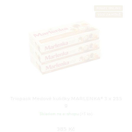
V
p
ý
POUZE ONLINE
r
VÍCE ZA MÉNĚ
p
o
i
d
s
u
p
k
r
t
o
ů
d
u
k
t
ů
Triopack Medové kuličky MARLENKA® 3 x 235
g
Skladem na e-shopu
(>5 ks)
385 Kč