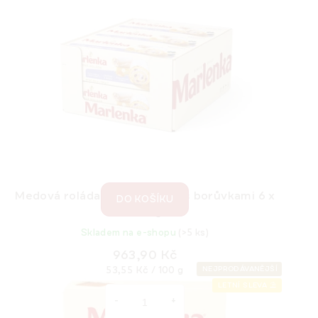
Medové kuličky MARLENKA® s kakaem 235 g
Skladem na e-shopu
(>5 ks)
135,15 Kč
Měrná
57,51 Kč / 100 g
cena:
Medová roláda MARLENKA® s borůvkami 6 x
DO KOŠÍKU
300 g
Skladem na e-shopu
(>5 ks)
963,90 Kč
Měrná
53,55 Kč / 100 g
NEJPRODÁVANĚJŠÍ
cena:
LETNÍ SLEVA ⛱️