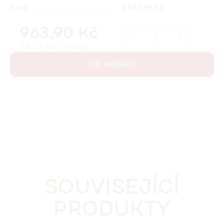
Kód:
ESH19552
963,90 Kč
Měrná cena:
53,55 Kč / 100 g
DO KOŠÍKU
SOUVISEJÍCÍ
PRODUKTY