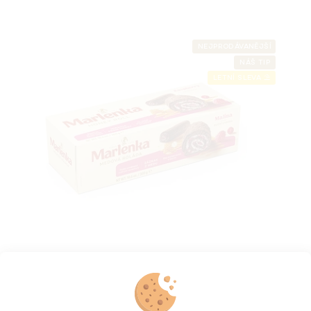
NEJPRODÁVANĚJŠÍ
NÁŠ TIP
LETNÍ SLEVA ⛱️
Medová roláda MARLENKA® s kakaem a
malinami 300 g
Skladem na e-shopu
(>5 ks)