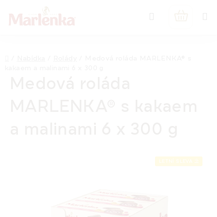
Přejít
Hledat
na
NÁKUPNÍ
obsah
KOŠÍK
Domů
/
Nabídka
/
Rolády
/
Medová roláda MARLENKA® s
kakaem a malinami 6 x 300 g
Medová roláda
MARLENKA® s kakaem
a malinami 6 x 300 g
LETNÍ SLEVA ⛱️