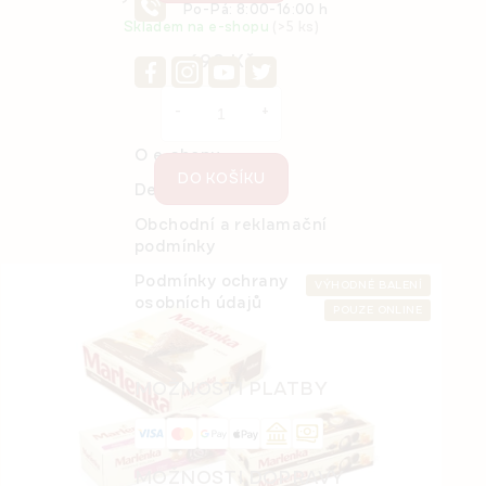
Po-Pá: 8:00-16:00 h
Skladem na e-shopu
(>5 ks)
699 Kč
O e-shopu
DO KOŠÍKU
Detail objednávky
Obchodní a reklamační
podmínky
Podmínky ochrany
VÝHODNÉ BALENÍ
osobních údajů
POUZE ONLINE
MOŽNOSTI PLATBY
MOŽNOSTI DOPRAVY