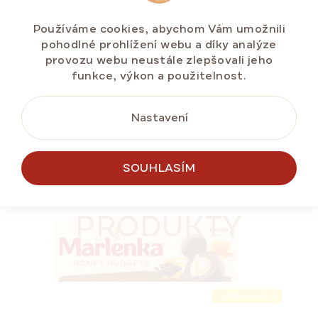
160,65 Kč
Měrná
53,55 Kč / 100 g
Používáme cookies, abychom Vám umožnili
cena:
pohodlné prohlížení webu a díky analýze
provozu webu neustále zlepšovali jeho
funkce, výkon a použitelnost.
DO KOŠÍKU
Nastavení
SOUHLASÍM
NEJPRODÁVANĚJŠÍ
PODOBNÉ
LETNÍ SLEVA ⛱️
PRODUKTY
LETNÍ SLEVA ⛱️