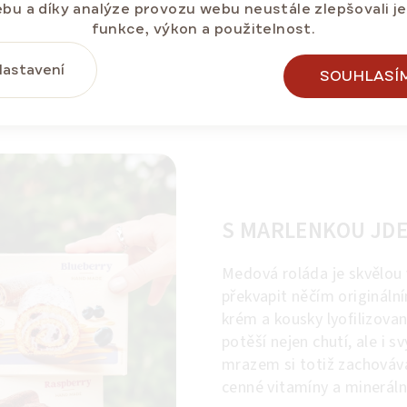
bu a díky analýze provozu webu neustále zlepšovali j
funkce, výkon a použitelnost.
astavení
SOUHLASÍ
Dlouhá trvanlivost
S MARLENKOU JDE
Medová roláda je skvělou 
překvapit něčím originál
krém a kousky lyofilizovan
potěší nejen chutí, ale i
mrazem si totiž zachovává
cenné vitamíny a minerální