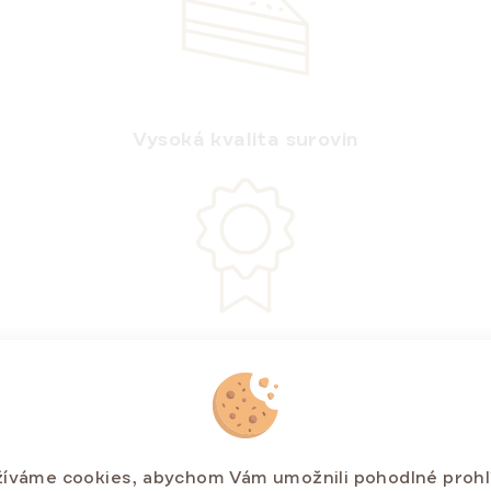
Vysoká kvalita surovin
Bez konzervantů a umělých barviv
íváme cookies, abychom Vám umožnili pohodlné prohl