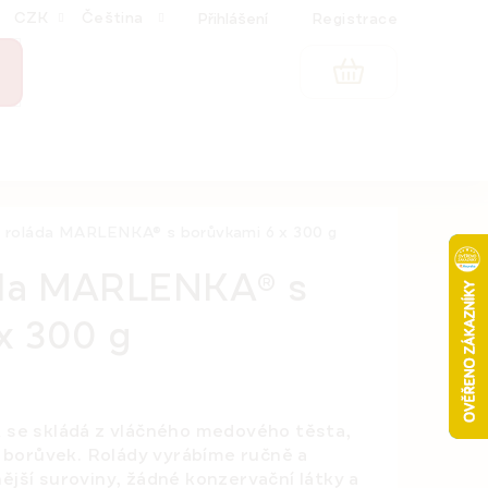
CZK
Čeština
Přihlášení
Registrace
NÁKUPNÍ
KOŠÍK
roláda MARLENKA® s borůvkami 6 x 300 g
da MARLENKA® s
x 300 g
e skládá z vláčného medového těsta,
 borůvek.
Rolády vyrábíme ručně
a
ější suroviny, žádné konzervační látky a