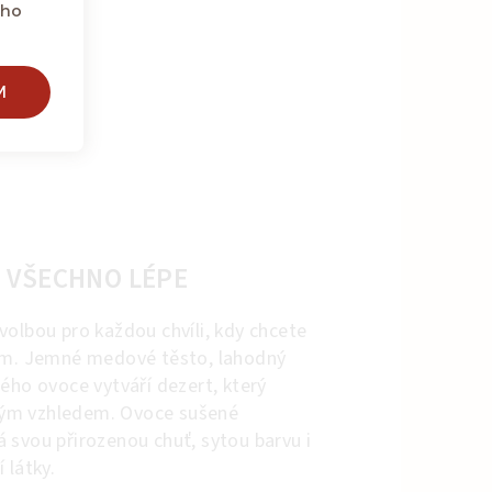
eho
M
 VŠECHNO LÉPE
volbou pro každou chvíli, kdy chcete
ním. Jemné medové těsto, lahodný
ého ovoce vytváří dezert, který
 svým vzhledem. Ovoce sušené
 svou přirozenou chuť, sytou barvu i
 látky.