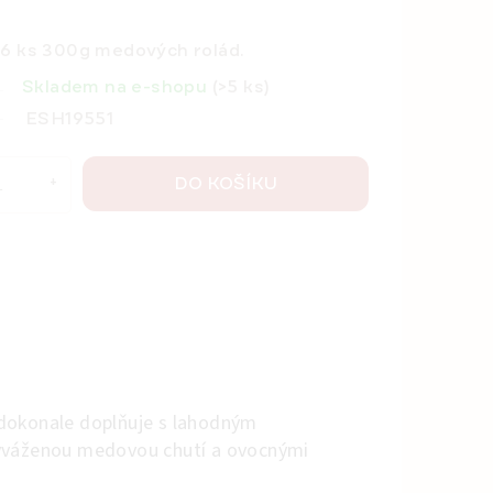
 6 ks 300g medových rolád.
Skladem na e-shopu
(>5 ks)
ESH19551
DO KOŠÍKU
 dokonale doplňuje s lahodným
vyváženou medovou chutí a ovocnými