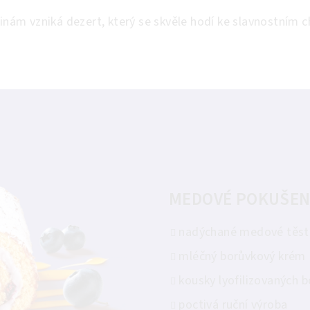
ovinám vzniká dezert, který se skvěle hodí ke slavnostním
MEDOVÉ POKUŠEN
nadýchané medové těs
mléčný borůvkový krém
kousky lyofilizovaných 
poctivá ruční výroba