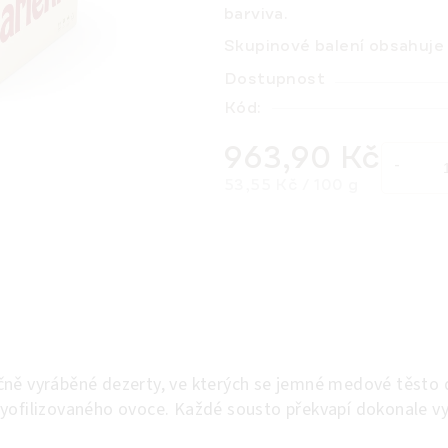
barviva.
Skupinové balení obsahuje
Dostupnost
Kód:
963,90 Kč
Měrná cena:
53,55 Kč / 100 g
čně vyráběné dezerty, ve kterých se jemné medové těsto
lyofilizovaného ovoce. Každé sousto překvapí dokonale 