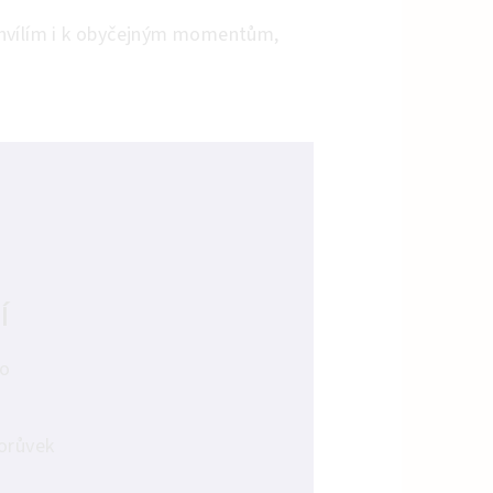
 chvílím i k obyčejným momentům,
Í
to
borůvek