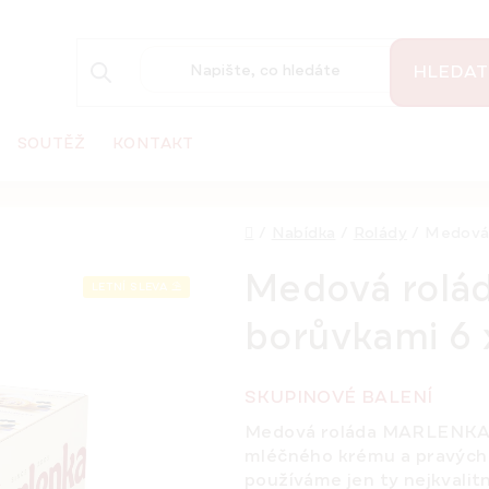
HLEDAT
SOUTĚŽ
KONTAKT
Domů
/
Nabídka
/
Rolády
/
Medová 
Medová rolá
LETNÍ SLEVA ⛱️
borůvkami 6 
SKUPINOVÉ BALENÍ
Medová roláda MARLENKA s
mléčného krému a pravých
používáme jen ty nejkvalitn