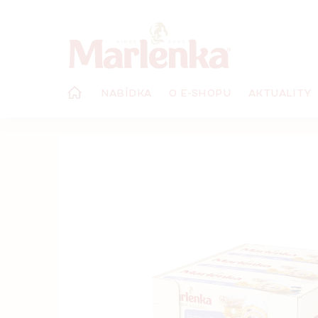
Přejít
na
obsah
NABÍDKA
O E-SHOPU
AKTUALITY