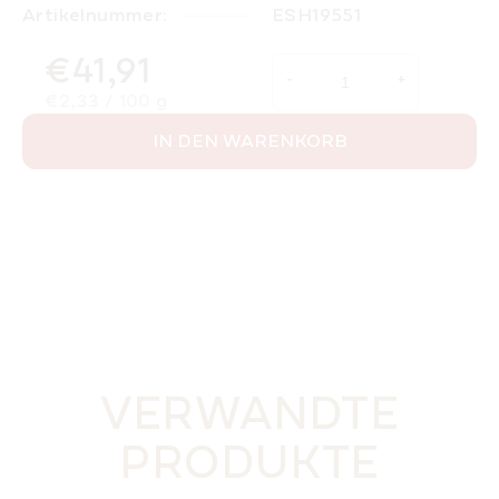
Artikelnummer:
ESH19551
€41,91
Verkaufspreis:
€2,33 / 100 g
IN DEN WARENKORB
VERWANDTE
PRODUKTE