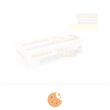
BESTSELLER
UNSER TIPP
SOMMER RABATT
Honig-Tortenrolle MARLENKA® mit
Heidelbeeren 300 g
Auf Lager
(>5 St)