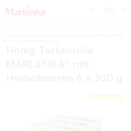
Zum
Suchen
Inhalt
WARENK
springen
Startseite
/
Produkte
/
Rouladen
/
Honig-Tortenrolle MARLENKA®
mit Heidelbeeren 6 x 300 g
Honig-Tortenrolle
MARLENKA® mit
Heidelbeeren 6 x 300 g
SOMMER RABATT