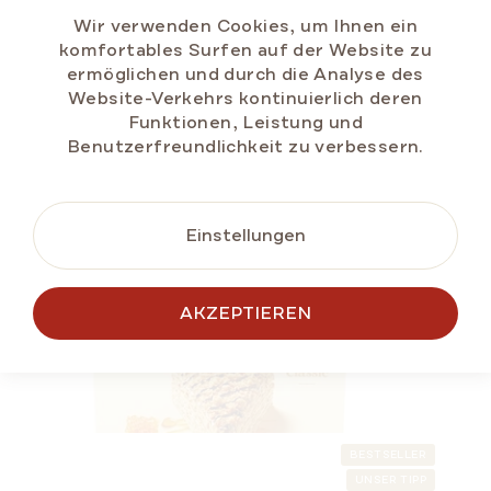
€6,98
Wir verwenden Cookies, um Ihnen ein
Verkaufspreis:
€2,33 / 100 g
komfortables Surfen auf der Website zu
ermöglichen und durch die Analyse des
Website-Verkehrs kontinuierlich deren
Funktionen, Leistung und
IN DEN
Benutzerfreundlichkeit zu verbessern.
WARENKORB
Einstellungen
BESTSELLER
ÄHNLICHE
SOMMER RABATT
AKZEPTIEREN
PRODUKTE
BESTSELLER
UNSER TIPP