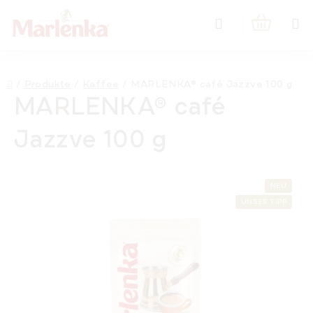
Zum
Suchen
Inhalt
WARENK
springen
Startseite
/
Produkte
/
Kaffee
/
MARLENKA® café Jazzve 100 g
MARLENKA® café
Jazzve 100 g
NEU
UNSER TIPP