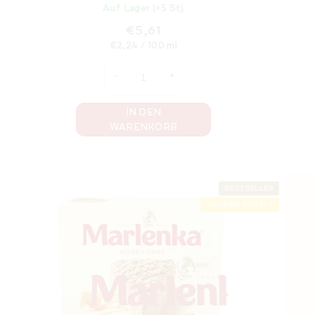
Auf Lager
(>5 St)
€5,61
Verkaufspreis:
€2,24 / 100 ml
IN DEN
WARENKORB
F
BESTSELLER
SOMMER RABATT
u
ß
z
e
i
l