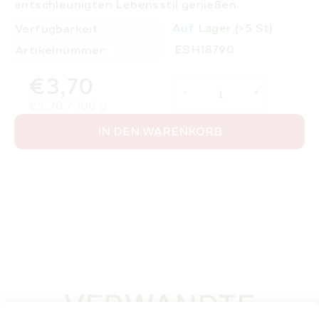
entschleunigten Lebensstil genießen.
Auf Lager
(>5 St)
Verfügbarkeit
ESH18790
Artikelnummer:
€3,70
Verkaufspreis:
€3,70 / 100 g
IN DEN WARENKORB
VERWANDTE