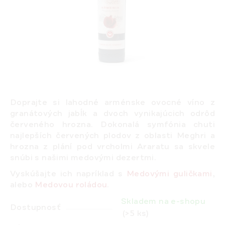
Doprajte si lahodné arménske ovocné víno z
granátových jabĺk a dvoch vynikajúcich odrôd
červeného hrozna. Dokonalá symfónia chuti
najlepších červených plodov z oblasti Meghri a
hrozna z plání pod vrcholmi Araratu sa skvele
snúbi s našimi medovými dezertmi.
Vyskúšajte ich napríklad s
Medovými guličkami
,
alebo
Medovou roládou
.
Skladem na e-shopu
Dostupnosť
(>5 ks)