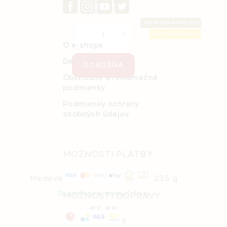
€14,30
Jednotková
€19,07 / 1 l
cena:
NAJPREDÁVANEJŠIE
LETNÁ ZĽAVA ⛱️
O e-shope
Detail objednávky
DO KOŠÍKA
Obchodné a reklamačné
podmienky
Podmienky ochrany
osobných údajov
MOŽNOSTI PLATBY
Medové guličky MARLENKA® 235 g
Skladem na e-shopu
(>5 ks)
MOŽNOSTI DOPRAVY
€5,88
Jednotková
€2,50 / 100 g