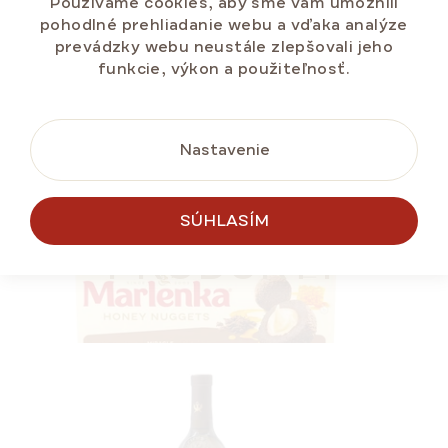
Používame cookies, aby sme vám umožnili
pohodlné prehliadanie webu a vďaka analýze
prevádzky webu neustále zlepšovali jeho
funkcie, výkon a použiteľnosť.
DO KOŠÍKA
Nastavenie
NAJPREDÁVANEJŠIE
PODOBNÉ
LETNÁ ZĽAVA ⛱️
SÚHLASÍM
PRODUKTY