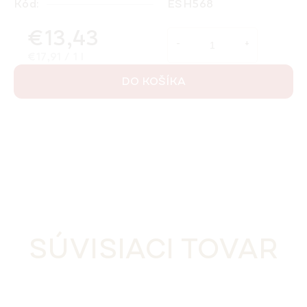
Kód:
ESH568
€13,43
Jednotková cena:
€17,91 / 1 l
DO KOŠÍKA
SÚVISIACI TOVAR