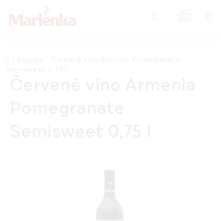
Prejsť
Hľadať
na
NÁKUPN
obsah
KOŠÍK
Domov
/
Ponuka
/
Červené víno Armenia Pomegranate
Semisweet 0,75 l
Červené víno Armenia
Pomegranate
Semisweet 0,75 l