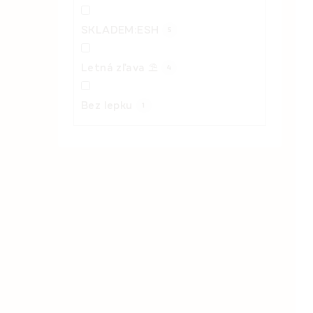
SKLADEM:ESH
5
Letná zľava ⛱️
4
Bez lepku
1