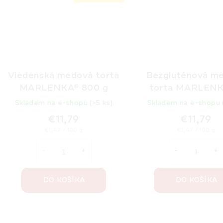
Viedenská medová torta
Bezgluténová m
MARLENKA® 800 g
torta MARLENK
vlašskými orechmi
Skladem na e-shopu
(>5 ks)
Skladem na e-shopu
€11,79
€11,79
Jednotková
Jednotková
€1,47 / 100 g
€1,47 / 100 g
cena:
cena:
DO KOŠÍKA
DO KOŠÍKA
O