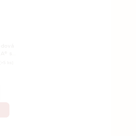
edová
A® s
 800 g
(>5 ks)