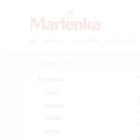
Prejsť
na
obsah
PONUKA
O E-SHOPE
AKTUALITY
Domov
/
Ponuka
/
Torty
B
K
Preskočiť
Ponuka
o
a
kategórie
č
t
Torty
e
n
g
ý
Guličky
ó
p
r
Tortíky
a
i
n
e
Snack
e