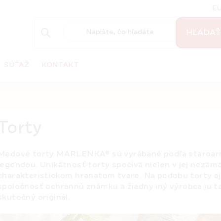
E
HĽADAŤ
SÚŤAŽ
KONTAKT
Torty
Medové torty MARLENKA® sú vyrábané podľa staroarmé
legendou. Unikátnosť torty spočíva nielen v jej nezameni
charakteristickom hranatom tvare. Na podobu torty 
spoločnosť ochrannú známku a žiadny iný výrobca ju t
skutočný originál.