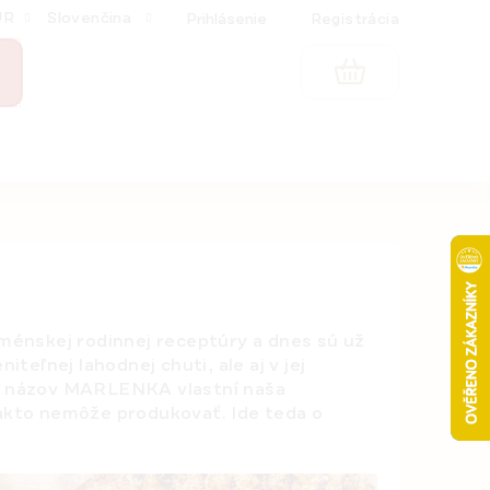
UR
Slovenčina
Prihlásenie
Registrácia
NÁKUPNÝ
KOŠÍK
nskej rodinnej receptúry a dnes sú už
teľnej lahodnej chuti, ale aj v jej
aj názov MARLENKA vlastní naša
akto nemôže produkovať. Ide teda o