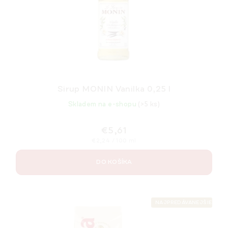
r
k
o
t
d
o
u
v
k
t
o
Sirup MONIN Vanilka 0,25 l
v
Skladem na e-shopu
(>5 ks)
€5,61
Jednotková
€2,24 / 100 ml
cena:
DO KOŠÍKA
NAJPREDÁVANEJŠIE