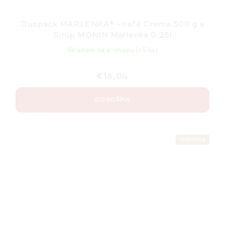
Duopack MARLENKA® - café Crema 500 g a
Sirup MONIN Marlenka 0,25l
Skladem na e-shopu
(>5 ks)
€16,04
DO KOŠÍKA
NOVINKA