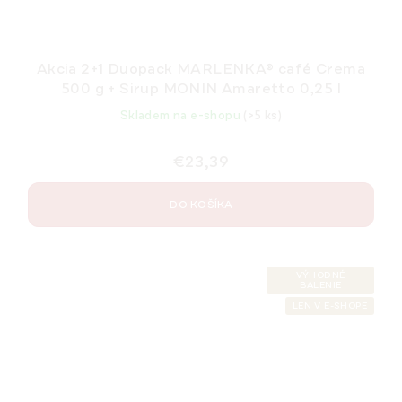
Akcia 2+1 Duopack MARLENKA® café Crema
500 g + Sirup MONIN Amaretto 0,25 l
Skladem na e-shopu
(>5 ks)
€23,39
DO KOŠÍKA
VÝHODNÉ
BALENIE
LEN V E-SHOPE