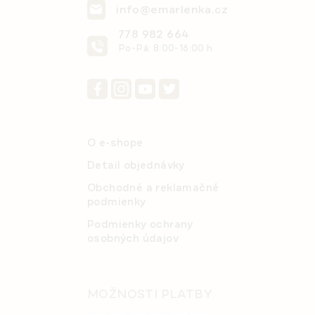
u
info@emarlenka.cz
778 982 664
Po-Pá: 8:00-16:00 h
O e-shope
Detail objednávky
Obchodné a reklamačné
podmienky
Podmienky ochrany
osobných údajov
MOŽNOSTI PLATBY