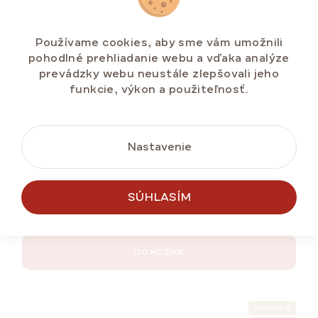
Používame cookies, aby sme vám umožnili
pohodlné prehliadanie webu a vďaka analýze
prevádzky webu neustále zlepšovali jeho
funkcie, výkon a použiteľnosť.
Nastavenie
Duopack MARLENKA® café Barista 2 x 500 g
Skladem na e-shopu
(>5 ks)
SÚHLASÍM
€23,87
DO KOŠÍKA
NOVINKA