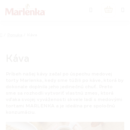
Prejsť
Hľadať
na
NÁKUPN
obsah
KOŠÍK
Domov
/
Ponuka
/
Káva
Káva
Príbeh našej kávy začal po úspechu medovej
torty Marlenka, kedy sme túžili po káve, ktorá by
dokonale doplnila jeho jedinečnú chuť. Preto
sme sa rozhodli vytvoriť vlastnú zmes, ktorá
vďaka svojej vyváženosti skvele ladí s medovými
tortami MARLENKA a je ideálna pre spoločnú
konzumáciu.