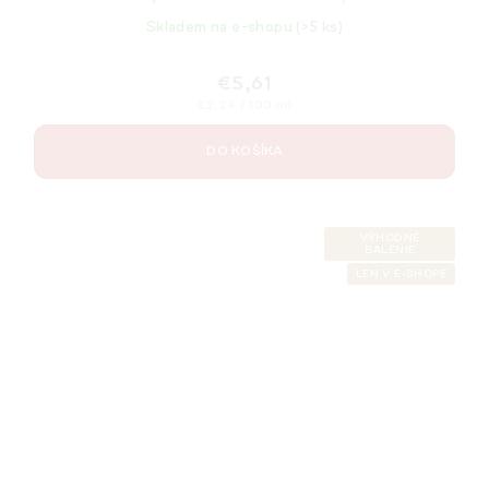
Skladem na e-shopu
(>5 ks)
€5,61
Jednotková
€2,24 / 100 ml
cena:
DO KOŠÍKA
VÝHODNÉ
BALENIE
LEN V E-SHOPE