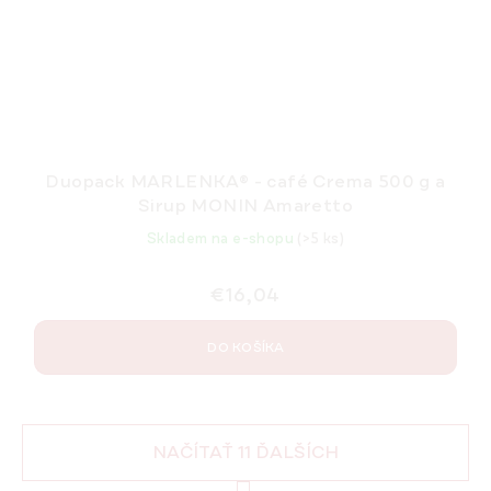
Duopack MARLENKA® - café Crema 500 g a
Sirup MONIN Amaretto
Skladem na e-shopu
(>5 ks)
€16,04
DO KOŠÍKA
NAČÍTAŤ 11 ĎALŠÍCH
S