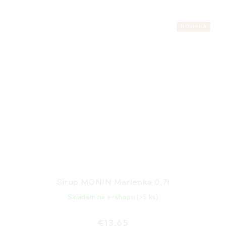
NOVINKA
Sirup MONIN Marlenka 0,7l
Skladem na e-shopu
(>5 ks)
€13,65