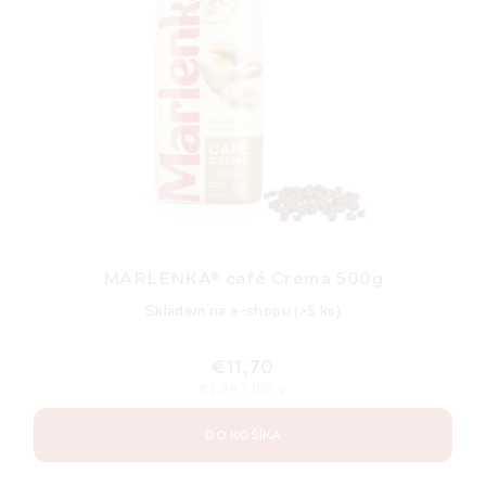
MARLENKA® café Crema 500g
Skladem na e-shopu
(>5 ks)
€11,70
Jednotková
€2,34 / 100 g
cena:
DO KOŠÍKA