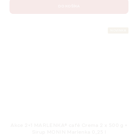
DO KOŠÍKA
NOVINKA
Akce 2+1 MARLENKA® café Crema 2 x 500 g +
Sirup MONIN Marlenka 0,25 l