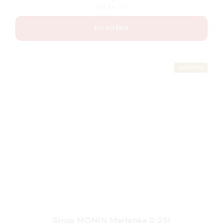
Jednotková
€19,50 / 1 l
cena:
DO KOŠÍKA
NOVINKA
Sirup MONIN Marlenka 0,25l