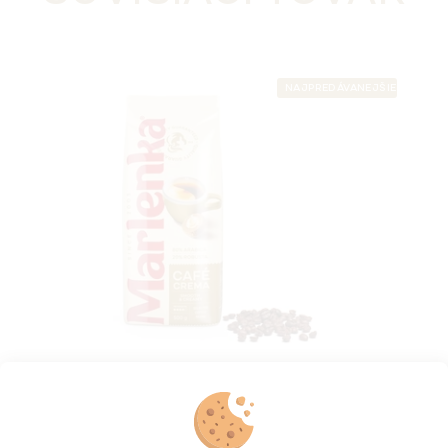
NAJPREDÁVANEJŠIE
MARLENKA® café Crema 500g
Skladem na e-shopu
(>5 ks)