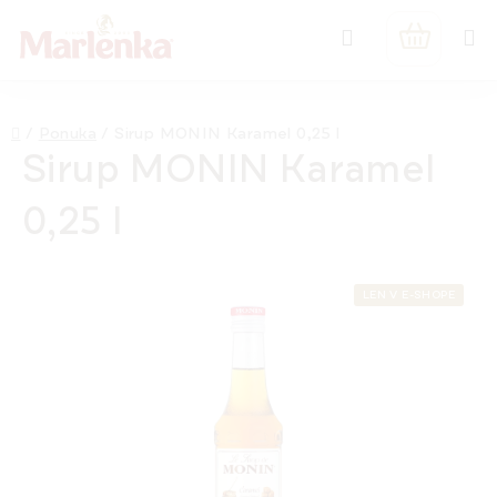
Prejsť
Hľadať
na
NÁKUPN
obsah
KOŠÍK
Domov
/
Ponuka
/
Sirup MONIN Karamel 0,25 l
Sirup MONIN Karamel
0,25 l
LEN V E-SHOPE