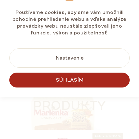
€11,70
Jednotková
€2,34 / 100 g
Používame cookies, aby sme vám umožnili
cena:
pohodlné prehliadanie webu a vďaka analýze
prevádzky webu neustále zlepšovali jeho
funkcie, výkon a použiteľnosť.
DO KOŠÍKA
Nastavenie
LETNÁ ZĽAVA ⛱️
SÚHLASÍM
PODOBNÉ
PRODUKTY
LEN V E-SHOPE