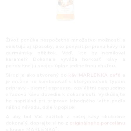
Život ponúka nespočetné množstvo možností a
existujú aj spôsoby, ako povýšiť prípravu kávy na
gurmánsky pôžitok. Veď, kto by nemiloval
karamel? Dokonale vyváža horkosť kávy a
pozdvihne ju svojou úplne jedinečnou chuťou.
Sirup je ako stvorený do
káv MARLENKA café
a
je možné ho kombinovať s ktorýmkoľvek typom
prípravy - zjemní espresso, ozvláštni cappuccino
a ľadovú kávu dovedie k dokonalosti. Vyskúšajte
ho napríklad pri príprave lahodného latte
podľa
nášho návodu,
dole v popise!
A aby bol Váš zážitok z našej kávy skutočne
dokonalý, doprajte si ho z
originálneho porcelánu
®
s logom MARLENKA
.