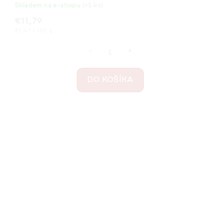
Skladem na e-shopu
(>5 ks)
€11,79
Jednotková
€1,47 / 100 g
cena:
DO KOŠÍKA