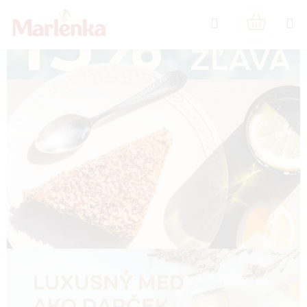
O
Prejsť
Hľadať
na
NÁKUPN
f
obsah
KOŠÍK
i
c
i
á
l
n
y
e
-
s