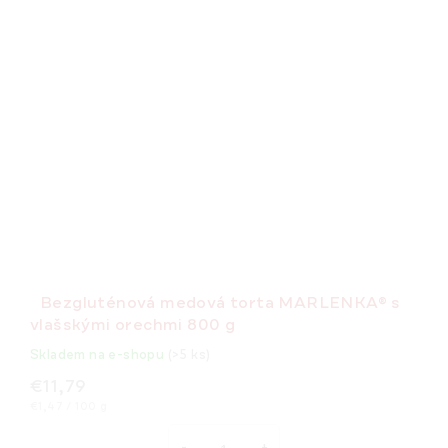
Bezgluténová medová torta MARLENKA® s
vlašskými orechmi 800 g
Skladem na e-shopu
(>5 ks)
€11,79
Jednotková
€1,47 / 100 g
cena: