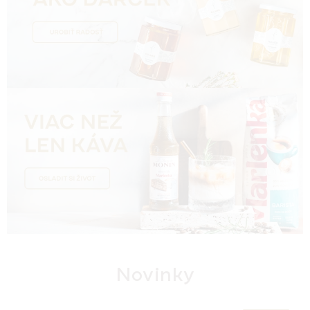
h
o
p
M
A
R
L
E
N
K
A
Novinky
®