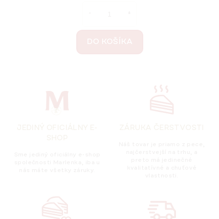
DO KOŠÍKA
JEDINÝ OFICIÁLNY E-
ZÁRUKA ČERSTVOSTI
SHOP
Náš tovar je priamo z pece,
najčerstvejší na trhu, a
Sme jediný oficiálny e-shop
preto má jedinečné
společnosti Marlenka, iba u
kvalitatívné a chuťové
nás máte všetky záruky.
vlastnosti.