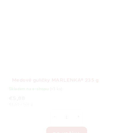
Medové guličky MARLENKA® 235 g
Skladem na e-shopu
(>5 ks)
€5,88
Jednotková
€2,50 / 100 g
cena: