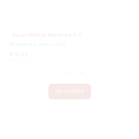
Sirup MONIN Marlenka 0,7l
Skladem na e-shopu
(>5 ks)
€13,65
Jednotková
€19,50 / 1 l
cena:
DO KOŠÍKA