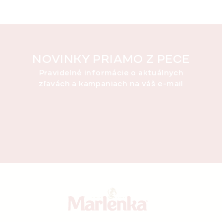
NOVINKY PRIAMO Z PECE
Pravidelné informácie o aktuálnych
zľavách a kampaniach na váš e-mail
Z
á
p
ä
t
i
e