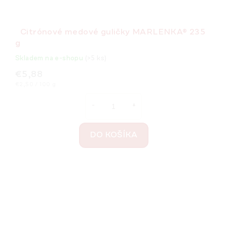
Citrónové medové guličky MARLENKA® 235
g
Skladem na e-shopu
(>5 ks)
€5,88
Jednotková
€2,50 / 100 g
cena:
DO KOŠÍKA