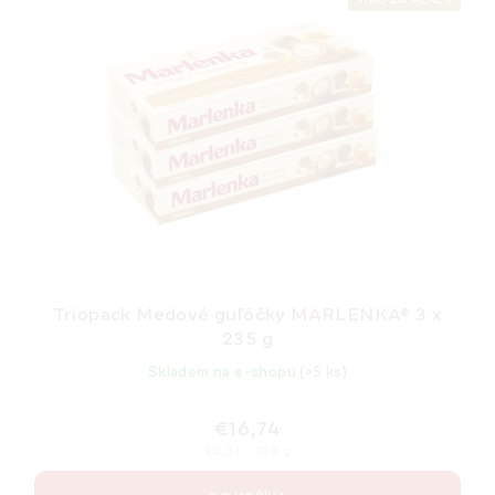
VIAC ZA MENEJ
Triopack Medové guľôčky MARLENKA® 3 x
235 g
Skladem na e-shopu
(>5 ks)
€16,74
Jednotková
€2,37 / 100 g
cena: