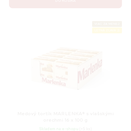
DO KOŠÍKA
VIAC ZA MENEJ
LETNÁ ZĽAVA ⛱️
Medový tortík MARLENKA® s vlašskými
orechmi 16 x 100 g
Skladem na e-shopu
(>5 ks)