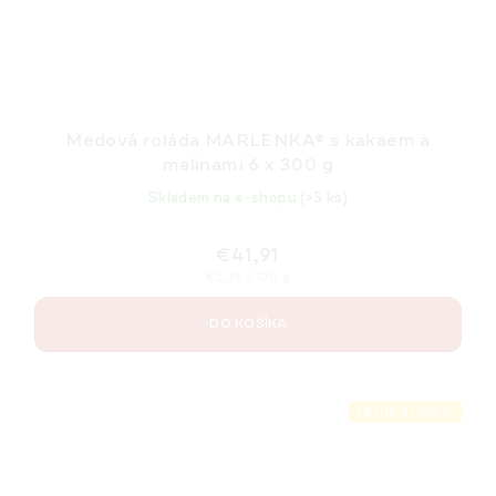
Medová roláda MARLENKA® s kakaem a
malinami 6 x 300 g
Skladem na e-shopu
(>5 ks)
€41,91
Jednotková
€2,33 / 100 g
cena:
DO KOŠÍKA
LETNÁ ZĽAVA ⛱️