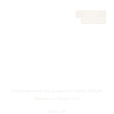
VÝHODNÉ
BALENIE
LEN V E-SHOPE
Ochutnávkový mix produktov MARLENKA®
Skladem na e-shopu
(>5 ks)
€30,39