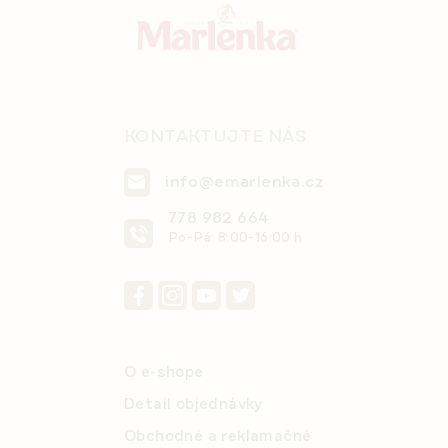
t
k
i
y
e
v
ý
p
i
KONTAKTUJTE NÁS
s
u
info@emarlenka.cz
778 982 664
Po-Pá: 8:00-16:00 h
O e-shope
Detail objednávky
Obchodné a reklamačné