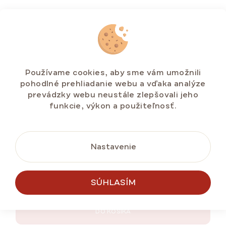
Používame cookies, aby sme vám umožnili
pohodlné prehliadanie webu a vďaka analýze
prevádzky webu neustále zlepšovali jeho
funkcie, výkon a použiteľnosť.
Duopack Medová torta MARLENKA® s
vlašskými orechmi 2 x 800 g
Nastavenie
Skladem na e-shopu
(>5 ks)
€23,87
SÚHLASÍM
Jednotková
€1,49 / 100 g
cena:
DO KOŠÍKA