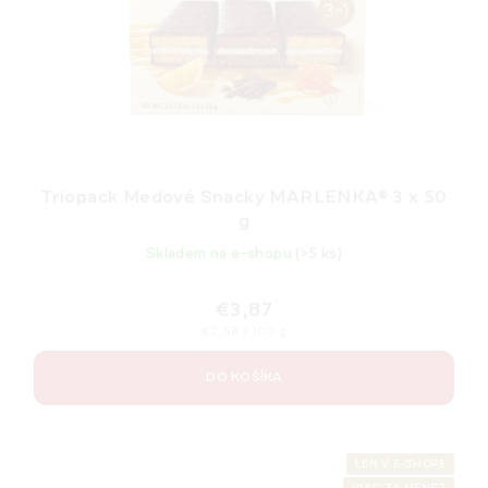
r
o
d
u
k
t
o
Triopack Medové Snacky MARLENKA® 3 x 50
v
g
Skladem na e-shopu
(>5 ks)
€3,87
Jednotková
€2,58 / 100 g
cena:
DO KOŠÍKA
LEN V E-SHOPE