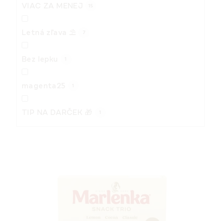
VIAC ZA MENEJ
15
Letná zľava ⛱️
7
Bez lepku
1
magenta25
1
TIP NA DARČEK 🎁
1
V
ý
p
i
s
p