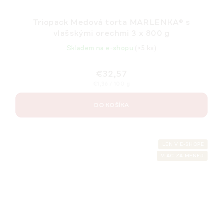
Triopack Medová torta MARLENKA® s
vlašskými orechmi 3 x 800 g
Skladem na e-shopu
(>5 ks)
€32,57
Jednotková
€1,36 / 100 g
cena:
DO KOŠÍKA
LEN V E-SHOPE
VIAC ZA MENEJ