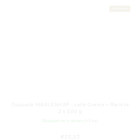
NOVINKA
Duopack MARLENKA® - café Crema + Barista
2 x 500 g
Skladem na e-shopu
(>5 ks)
€22,57