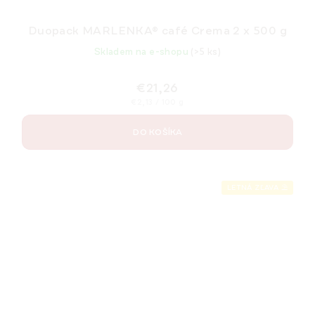
Duopack MARLENKA® café Crema 2 x 500 g
Skladem na e-shopu
(>5 ks)
€21,26
Jednotková
€2,13 / 100 g
cena:
DO KOŠÍKA
LETNÁ ZĽAVA ⛱️