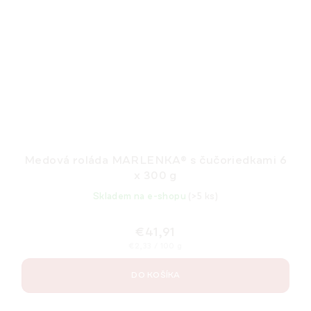
Medová roláda MARLENKA® s čučoriedkami 6
x 300 g
Skladem na e-shopu
(>5 ks)
€41,91
Jednotková
€2,33 / 100 g
cena:
DO KOŠÍKA