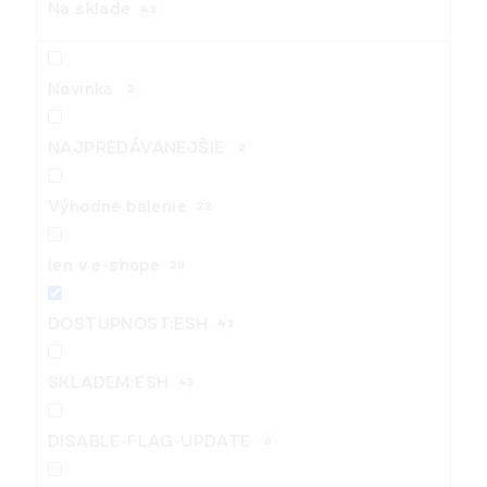
t
Na sklade
43
o
v
Novinka
2
NAJPREDÁVANEJŠIE
2
Výhodné balenie
22
len v e-shope
28
DOSTUPNOST:ESH
43
SKLADEM:ESH
43
DISABLE-FLAG-UPDATE
6