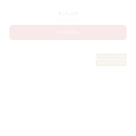
€34,48
Jednotková
€2,16 / 100 g
cena:
DO KOŠÍKA
LEN V E-SHOPE
VIAC ZA MENEJ