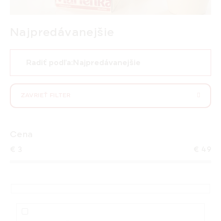
Najpredávanejšie
R
Radiť podľa:
Najpredávanejšie
a
d
e
ZAVRIEŤ FILTER
n
i
e
Cena
p
€
3
€
49
r
o
d
u
k