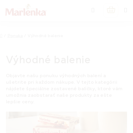
Prejsť
Hľadať
na
NÁKUPN
obsah
KOŠÍK
Domov
/
Ponuka
/
Výhodné balenie
Výhodné balenie
Objavte našu ponuku výhodných balení a
ušetrite pri každom nákupe. V tejto kategórii
nájdete špeciálne zostavené balíčky, ktoré vám
umožnia zaobstarať naše produkty za ešte
lepšie ceny.