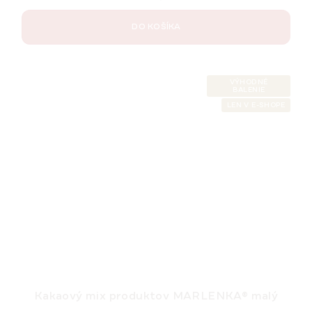
DO KOŠÍKA
VÝHODNÉ
BALENIE
LEN V E-SHOPE
Kakaový mix produktov MARLENKA® malý