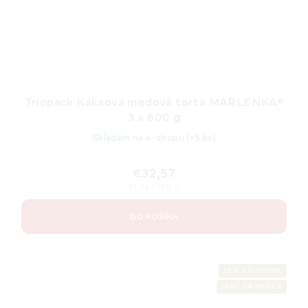
Triopack Kakaová medová torta MARLENKA®
3 x 800 g
Skladem na e-shopu
(>5 ks)
€32,57
Jednotková
€1,36 / 100 g
cena:
DO KOŠÍKA
LEN V E-SHOPE
VIAC ZA MENEJ