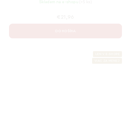
Skladem na e-shopu
(>5 ks)
€21,96
DO KOŠÍKA
LEN V E-SHOPE
VIAC ZA MENEJ