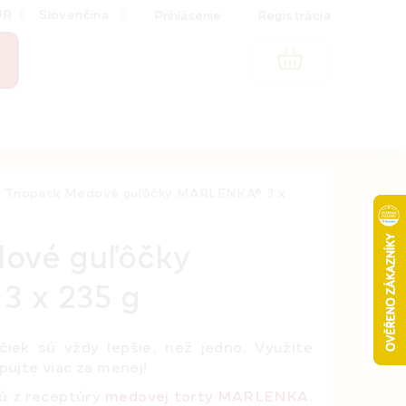
UR
Slovenčina
Prihlásenie
Registrácia
NÁKUPNÝ
KOŠÍK
/
Triopack Medové guľôčky MARLENKA® 3 x
dové guľôčky
 x 235 g
čiek
sú vždy lepšie, než jedno. Využite
pujte viac za menej!
ú z receptúry
medovej torty MARLENKA
.