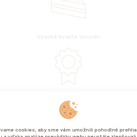
Vysoká kvalita surovín
Bez konzervantov a umelých farbív
vame cookies, aby sme vám umožnili pohodlné prehli
 a vďaka analýze prevádzky webu neustále zlepšovali