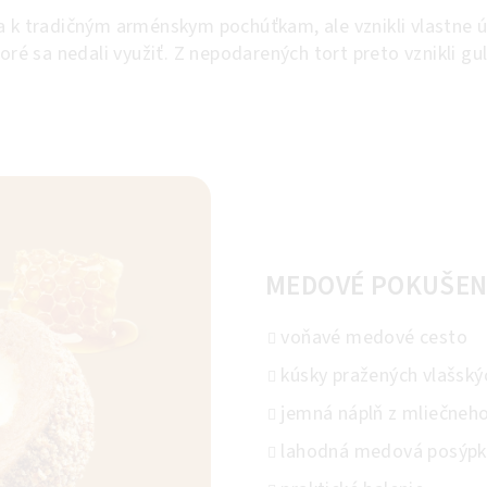
a k tradičným arménskym pochúťkam, ale vznikli vlastne 
ré sa nedali využiť. Z nepodarených tort preto vznikli guli
MEDOVÉ POKUŠEN
voňavé medové cesto
kúsky pražených vlašský
jemná náplň z mliečneh
lahodná medová posýp