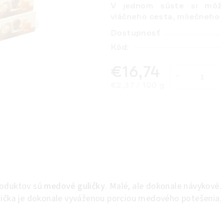
V jednom súste si môže
vláčneho cesta, mliečneho
Dostupnosť
Kód:
€16,74
Jednotková cena:
€2,37 / 100 g
roduktov sú
medové guličky
. Malé, ale dokonale návykové. 
lička je dokonale vyváženou porciou medového potešenia, 