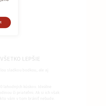
M
 VŠETKO LEPŠIE
ou sladkou bodkou, ale aj
0 lahodných kúskov. Ideálne
dinou či priateľmi. Ak si ich však
ikto vám v tom brániť nebude.