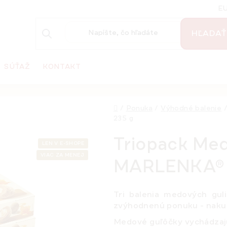
E
HĽADAŤ
SÚŤAŽ
KONTAKT
Domov
/
Ponuka
/
Výhodné balenie
235 g
Triopack Me
LEN V E-SHOPE
VIAC ZA MENEJ
MARLENKA® 3
Tri balenia medových guli
zvýhodnenú ponuku -
naku
Medové guľôčky vychádzaj