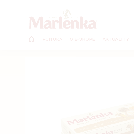
Prejsť
na
obsah
PONUKA
O E-SHOPE
AKTUALITY