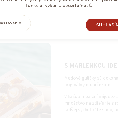
funkcie, výkon a použiteľnosť.
Dlhá trvanlivosť
astavenie
SÚHLASÍ
S MARLENKOU IDE
Medové guličky sú dokonal
originálnym darčekom.
V každom balení nájdete 1
množstvo na zdieľanie s ro
radšej vychutnáte sami, n