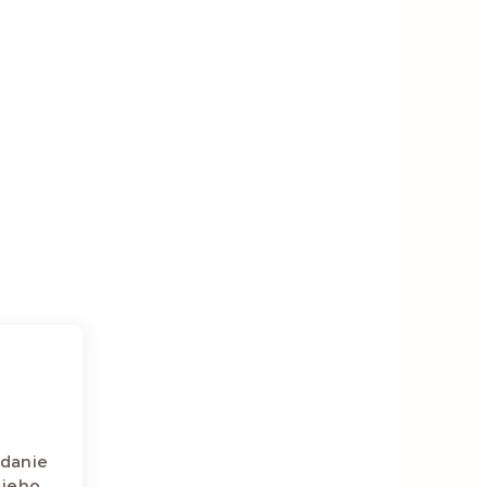
adanie
 jeho