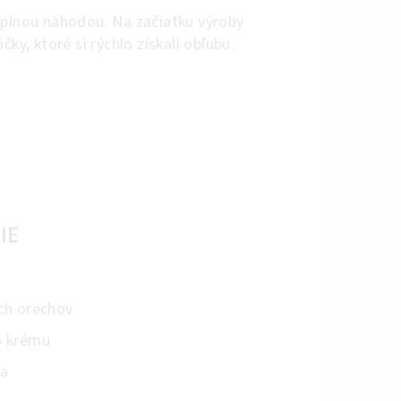
úplnou náhodou. Na začiatku výroby
čky, ktoré si rýchlo získali obľubu.
IE
ch orechov
o krému
ka