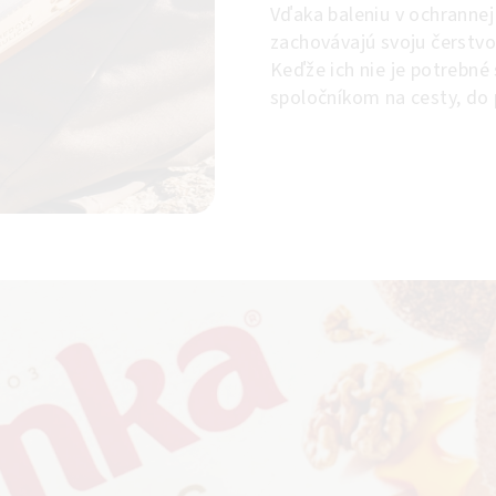
Vďaka baleniu v ochrannej
zachovávajú svoju čerstvosť
Keďže ich nie je potrebné
spoločníkom na cesty, do 