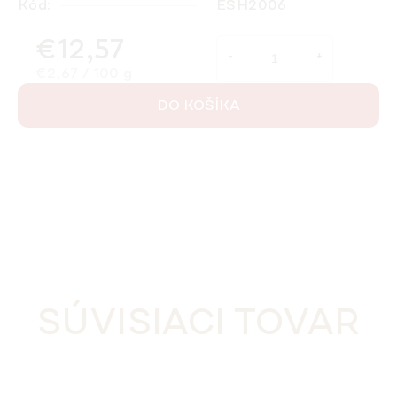
Kód:
ESH2006
€12,57
Jednotková cena:
€2,67 / 100 g
DO KOŠÍKA
SÚVISIACI TOVAR