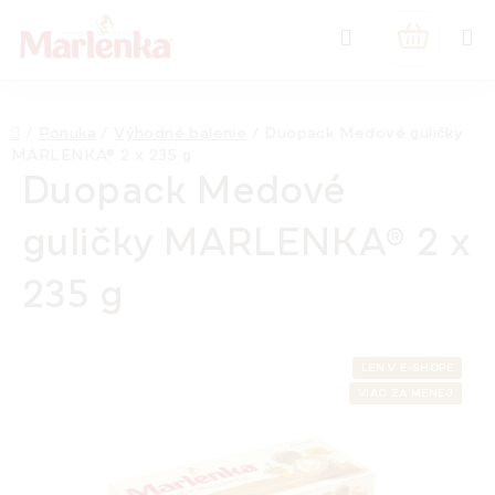
Prejsť
Hľadať
na
NÁKUPN
obsah
KOŠÍK
Domov
/
Ponuka
/
Výhodné balenie
/
Duopack Medové guličky
MARLENKA® 2 x 235 g
Duopack Medové
guličky MARLENKA® 2 x
235 g
LEN V E-SHOPE
VIAC ZA MENEJ