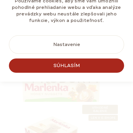
Používame cookies, aby sme vám umožnili
pohodlné prehliadanie webu a vďaka analýze
prevádzky webu neustále zlepšovali jeho
funkcie, výkon a použiteľnosť.
DO KOŠÍKA
Nastavenie
NAJPREDÁVANEJŠIE
PODOBNÉ
NÁŠ TIP
SÚHLASÍM
LETNÁ ZĽAVA ⛱️
PRODUKTY
BEZ LEPKU
VÝHODNÉ
BALENIE
LEN V E-SHOPE