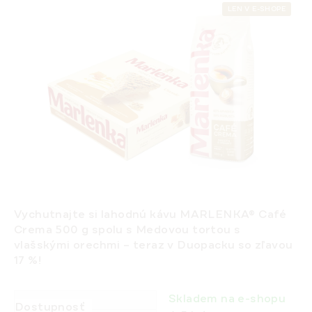
LEN V E-SHOPE
Vychutnajte si lahodnú kávu
MARLENKA® Café
Crema 500 g
spolu s
Medovou tortou s
vlašskými orechmi
– teraz v
Duopacku so zľavou
17 %
!
Skladem na e-shopu
Dostupnosť