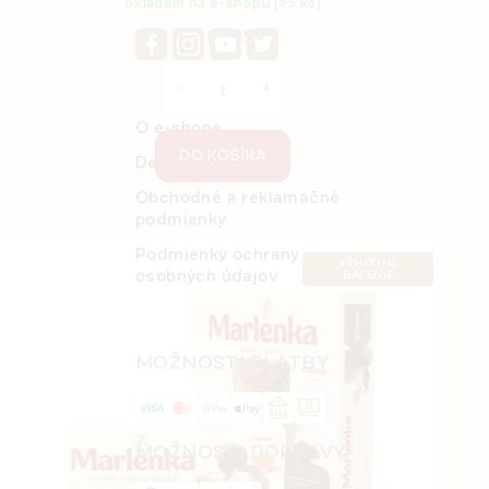
Skladem na e-shopu
(>5 ks)
€17,35
O e-shope
DO KOŠÍKA
Detail objednávky
Obchodné a reklamačné
podmienky
Podmienky ochrany
VÝHODNÉ
osobných údajov
BALENIE
MOŽNOSTI PLATBY
MOŽNOSTI DOPRAVY