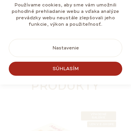
Používame cookies, aby sme vám umožnili
pohodlné prehliadanie webu a vďaka analýze
prevádzky webu neustále zlepšovali jeho
funkcie, výkon a použiteľnosť.
DO KOŠÍKA
Nastavenie
PODOBNÉ
SÚHLASÍM
PRODUKTY
VÝHODNÉ
BALENIE
LEN V E-SHOPE