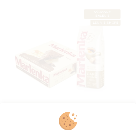
VÝHODNÉ
BALENIE
LEN V E-SHOPE
Duopack MARLENKA® – café Crema 500 g a
Medová torta s kakaom 800 g
Skladem na e-shopu
(>5 ks)
€21,70