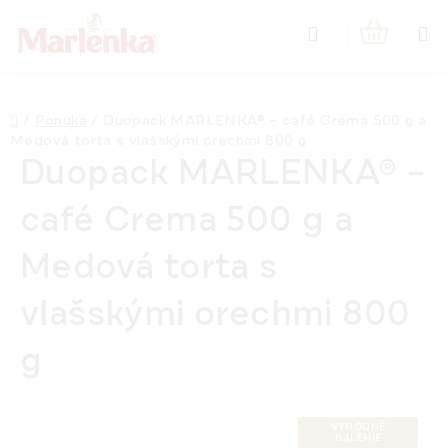
Prejsť
Hľadať
na
NÁKUPN
obsah
KOŠÍK
Domov
/
Ponuka
/
Duopack MARLENKA® – café Crema 500 g a
Medová torta s vlašskými orechmi 800 g
Duopack MARLENKA® –
café Crema 500 g a
Medová torta s
vlašskými orechmi 800
g
VÝHODNÉ
BALENIE