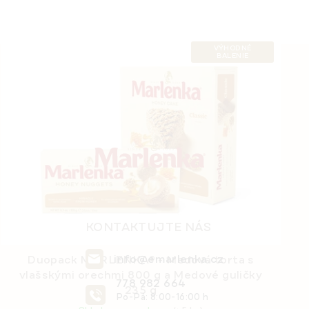
VÝHODNÉ
BALENIE
Z
á
p
ä
t
i
e
KONTAKTUJTE NÁS
info@emarlenka.cz
Duopack MARLENKA® - Medová torta s
vlašskými orechmi 800 g a Medové guličky
778 982 664
235 g
Po-Pá: 8:00-16:00 h