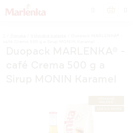
Prejsť
Hľadať
na
NÁKUPN
obsah
KOŠÍK
Domov
/
Ponuka
/
Výhodné balenie
/
Duopack MARLENKA® -
café Crema 500 g a Sirup MONIN Karamel
Duopack MARLENKA® -
café Crema 500 g a
Sirup MONIN Karamel
VÝHODNÉ
BALENIE
LEN V E-SHOPE