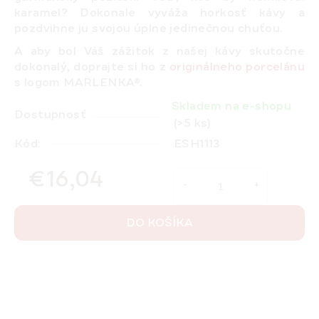
karamel
? Dokonale vyváža horkosť kávy a
pozdvihne ju svojou úplne jedinečnou chuťou.
A aby bol Váš zážitok z našej kávy skutočne
dokonalý, doprajte si ho z
originálneho porcelánu
s logom MARLENKA®.
Skladem na e-shopu
Dostupnosť
(>5 ks)
Kód:
ESH1113
€16,04
Jednotková cena:
DO KOŠÍKA