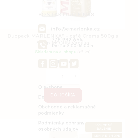
KONTAKTUJTE NÁS
info@emarlenka.cz
Duopack MARLENKA® - café Crema 500g a
778 982 664
Sirup MONIN Vanilka
Po-Pá: 8:00-16:00 h
Skladem na e-shopu
(>5 ks)
€16,04
O e-shope
DO KOŠÍKA
Detail objednávky
Obchodné a reklamačné
podmienky
Podmienky ochrany
VÝHODNÉ
osobných údajov
BALENIE
LEN V E-SHOPE