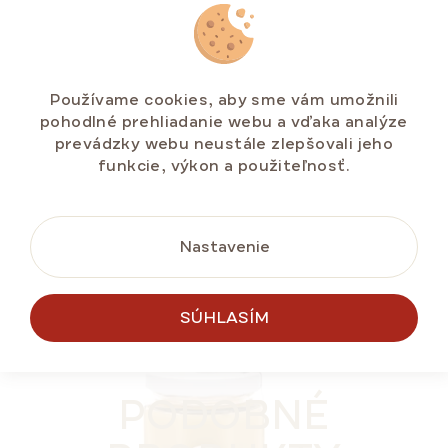
Darčekový mix guličiek MARLENKA® 4 x 235 g
Skladem na e-shopu
(>5 ks)
Používame cookies, aby sme vám umožnili
pohodlné prehliadanie webu a vďaka analýze
€27,35
prevádzky webu neustále zlepšovali jeho
funkcie, výkon a použiteľnosť.
DO KOŠÍKA
Nastavenie
SÚHLASÍM
NOVINKA
TIP NA DARČEK 🎁
PODOBNÉ