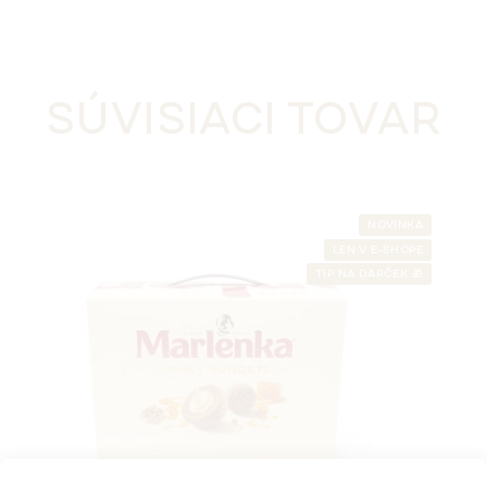
SÚVISIACI TOVAR
NOVINKA
LEN V E-SHOPE
TIP NA DARČEK 🎁